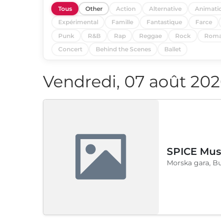
Tous
Other
Action
Alternative
Animati
Expérimental
Famille
Fantastique
Farce
Punk
R&B
Rap
Reggae
Rock
Roma
Concert
Behind the Scenes
Ballet
Vendredi, 07 août 20
SPICE Musi
Morska gara, B