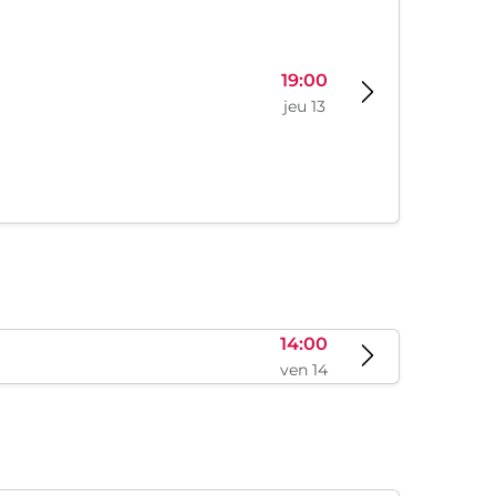
19:00
jeu 13
14:00
ven 14