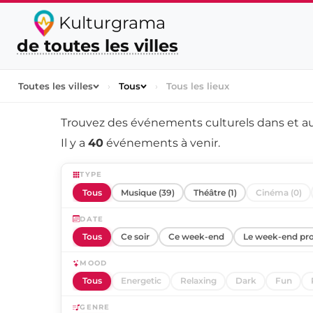
Kulturgrama
de toutes les villes
Toutes les villes
›
Tous
›
Tous les lieux
Trouvez des événements culturels dans et a
Il y a
40
événements à venir.
TYPE
Tous
Musique (39)
Théâtre (1)
Cinéma (0)
DATE
Tous
Ce soir
Ce week-end
Le week-end pr
MOOD
Tous
Energetic
Relaxing
Dark
Fun
GENRE