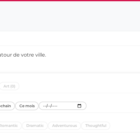
utour de
votre ville
.
Art (0)
ochain
Ce mois
Romantic
Dramatic
Adventurous
Thoughtful