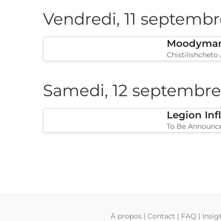
Vendredi, 11 septemb
Chistilishcheto 
Samedi, 12 septembre
To Be Announce
À propos
|
Contact
|
FAQ
|
Insig