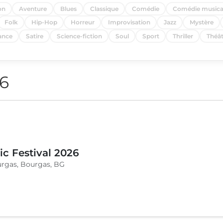
on
Aventure
Blues
Classique
Comédie
Comédie musica
Folk
Hip-Hop
Horreur
Improvisation
Jazz
Mystère
nce
Satire
Science-fiction
Soul
Sport
Thriller
Théât
26
c Festival 2026
urgas, Bourgas, BG