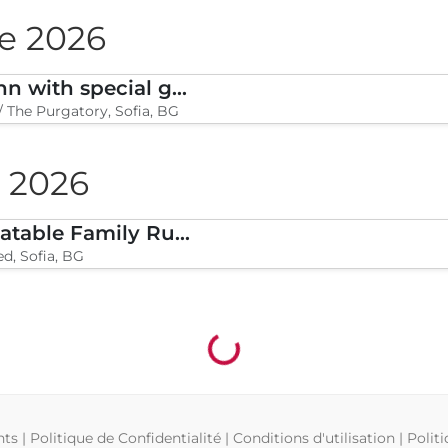
re 2026
Moodymann with special guests
/ The Purgatory, Sofia, BG
 2026
Legion Inflatable Family Run - Sofia
d, Sofia, BG
Chargement...
hts
|
Politique de Confidentialité
|
Conditions d'utilisation
|
Polit