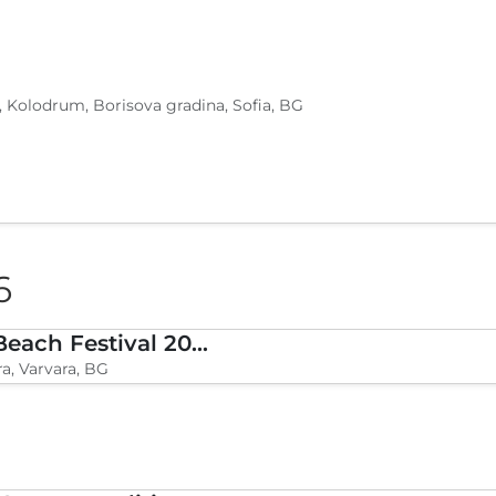
, Kolodrum, Borisova gradina, Sofia, BG
6
BLVKCAT Beach Festival 2026, Wake up Varvara
a, Varvara, BG