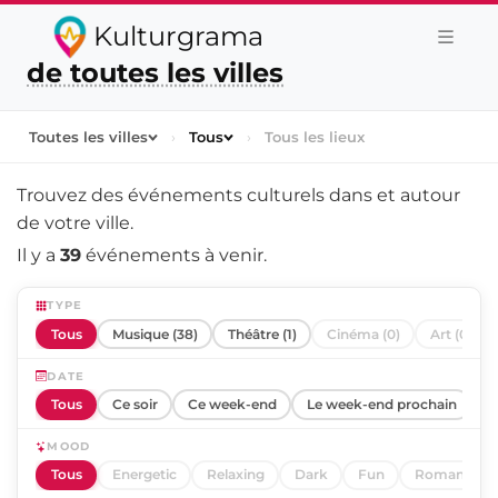
Kulturgrama
de toutes les villes
Toutes les villes
›
Tous
›
Tous les lieux
Trouvez des événements culturels dans et autour
de
votre ville
.
Il y a
39
événements à venir.
TYPE
Tous
Musique (38)
Théâtre (1)
Cinéma (0)
Art (0)
DATE
Tous
Ce soir
Ce week-end
Le week-end prochain
C
MOOD
Tous
Energetic
Relaxing
Dark
Fun
Romantic