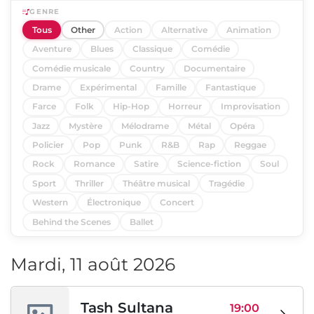
GENRE
Tous
Other
Action
Alternative
Animation
Aventure
Blues
Classique
Comédie
Comédie musicale
Country
Documentaire
Drame
Expérimental
Famille
Fantastique
Farce
Folk
Hip-Hop
Horreur
Improvisation
Jazz
Mystère
Mélodrame
Métal
Opéra
Policier
Pop
Punk
R&B
Rap
Reggae
Rock
Romance
Satire
Science-fiction
Soul
Sport
Thriller
Théâtre musical
Tragédie
Western
Électronique
Concert
Behind the Scenes
Ballet
Mardi, 11 août 2026
Tash Sultana
19:00