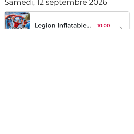
Samedi, 12 septembre 2026
Legion Inflatable Family Run - Sofia
10:00
To Be Announced, Sofia, BG
sam 12
Samedi, 19 septembre 2026
PERKELE live in Sofia
20:00
Klub Stroezha, Sofia, BG
sam 19
Chargement...