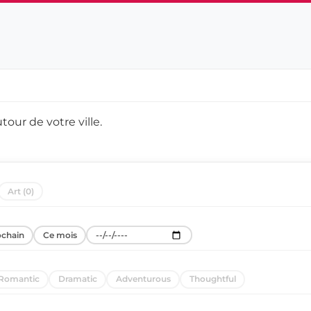
utour de
votre ville
.
Art (0)
ochain
Ce mois
Romantic
Dramatic
Adventurous
Thoughtful