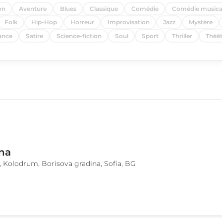
on
Aventure
Blues
Classique
Comédie
Comédie musica
Folk
Hip-Hop
Horreur
Improvisation
Jazz
Mystère
nce
Satire
Science-fiction
Soul
Sport
Thriller
Théât
na
, Kolodrum, Borisova gradina, Sofia, BG