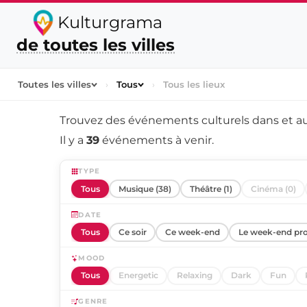
Kulturgrama
de toutes les villes
Toutes les villes
›
Tous
›
Tous les lieux
Trouvez des événements culturels dans et a
Il y a
39
événements à venir.
TYPE
Tous
Musique (38)
Théâtre (1)
Cinéma (0)
DATE
Tous
Ce soir
Ce week-end
Le week-end pr
MOOD
Tous
Energetic
Relaxing
Dark
Fun
GENRE