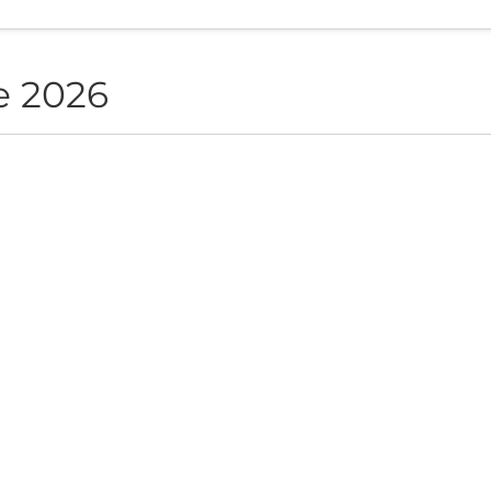
e 2026
NON live in Sofia
ite", Sofia, BG