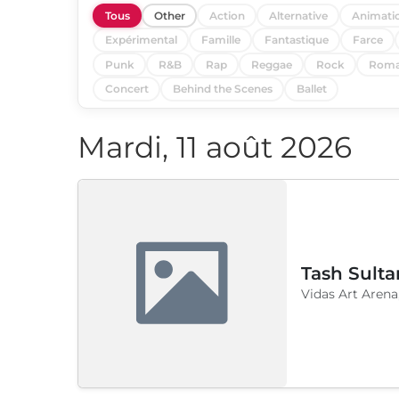
Tous
Other
Action
Alternative
Animati
Expérimental
Famille
Fantastique
Farce
Punk
R&B
Rap
Reggae
Rock
Roma
Concert
Behind the Scenes
Ballet
Mardi, 11 août 2026
Tash Sulta
Vidas Art Arena