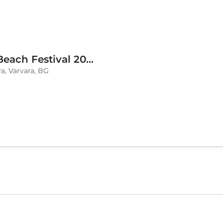
BLVKCAT Beach Festival 2026, Wake up Varvara
a, Varvara, BG