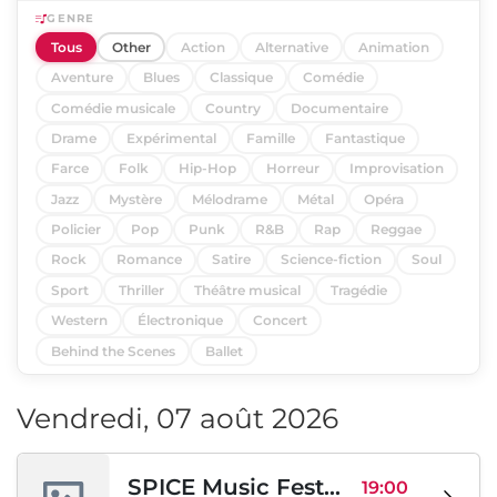
GENRE
Tous
Other
Action
Alternative
Animation
Aventure
Blues
Classique
Comédie
Comédie musicale
Country
Documentaire
Drame
Expérimental
Famille
Fantastique
Farce
Folk
Hip-Hop
Horreur
Improvisation
Jazz
Mystère
Mélodrame
Métal
Opéra
Policier
Pop
Punk
R&B
Rap
Reggae
Rock
Romance
Satire
Science-fiction
Soul
Sport
Thriller
Théâtre musical
Tragédie
Western
Électronique
Concert
Behind the Scenes
Ballet
Vendredi, 07 août 2026
SPICE Music Festival 2026
19:00