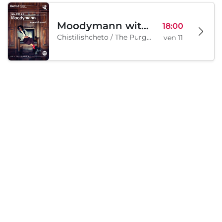
Moodymann with special guests
18:00
Chistilishcheto / The Purgatory, Sofia, BG
ven 11
Samedi, 12 septembre 2026
Legion Inflatable Family Run - Sofia
10:00
To Be Announced, Sofia, BG
sam 12
Chargement...