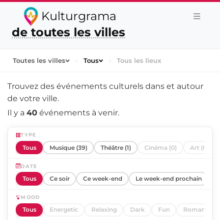
Kulturgrama
de toutes les villes
Toutes les villes
›
Tous
›
Tous les lieux
Trouvez des événements culturels dans et autour
de
votre ville
.
Il y a
40
événements à venir.
TYPE
Tous
Musique (39)
Théâtre (1)
Cinéma (0)
Art (0)
DATE
Tous
Ce soir
Ce week-end
Le week-end prochain
C
MOOD
Tous
Energetic
Relaxing
Dark
Fun
Romantic