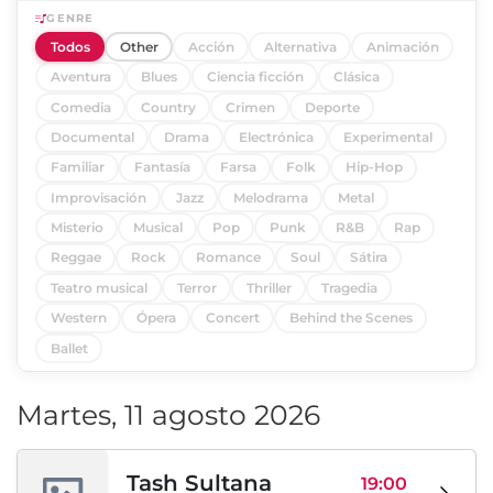
GENRE
Todos
Other
Acción
Alternativa
Animación
Aventura
Blues
Ciencia ficción
Clásica
Comedia
Country
Crimen
Deporte
Documental
Drama
Electrónica
Experimental
Familiar
Fantasía
Farsa
Folk
Hip-Hop
Improvisación
Jazz
Melodrama
Metal
Misterio
Musical
Pop
Punk
R&B
Rap
Reggae
Rock
Romance
Soul
Sátira
Teatro musical
Terror
Thriller
Tragedia
Western
Ópera
Concert
Behind the Scenes
Ballet
Martes, 11 agosto 2026
Tash Sultana
19:00