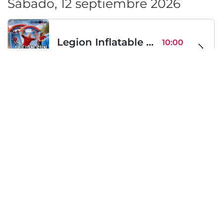
Sábado, 12 septiembre 2026
Legion Inflatable Family Run - Sofia
10:00
To Be Announced, Sofía, BG
sáb 12
Sábado, 19 septiembre 2026
PERKELE live in Sofia
20:00
Klub Stroezha, Sofía, BG
sáb 19
Cargando...