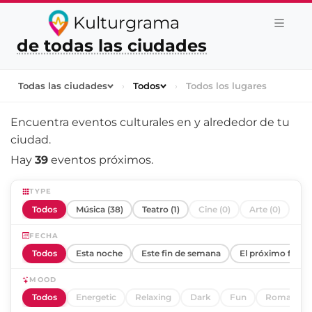
Kulturgrama
de todas las ciudades
Todas las ciudades
›
Todos
›
Todos los lugares
Encuentra eventos culturales en y alrededor de
tu
ciudad
.
Hay
39
eventos próximos.
TYPE
Todos
Música (38)
Teatro (1)
Cine (0)
Arte (0)
FECHA
Todos
Esta noche
Este fin de semana
El próximo fin d
MOOD
Todos
Energetic
Relaxing
Dark
Fun
Romantic