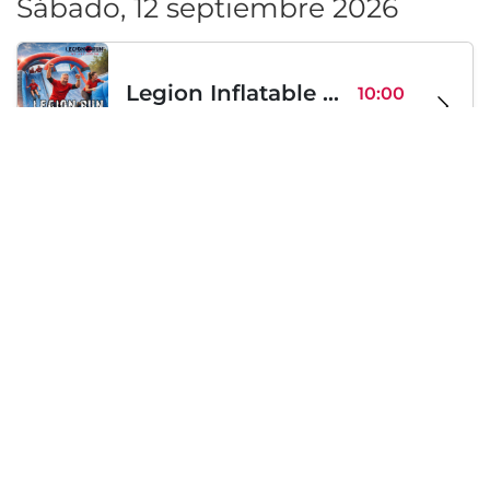
Sábado, 12 septiembre 2026
Legion Inflatable Family Run - Sofia
10:00
To Be Announced, Sofía, BG
sáb 12
Sábado, 19 septiembre 2026
PERKELE live in Sofia
20:00
Klub Stroezha, Sofía, BG
sáb 19
Cargando...