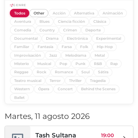
GENRE
Todos
Other
Acción
Alternativa
Animación
Aventura
Blues
Ciencia ficción
Clásica
Comedia
Country
Crimen
Deporte
Documental
Drama
Electrónica
Experimental
Familiar
Fantasía
Farsa
Folk
Hip-Hop
Improvisación
Jazz
Melodrama
Metal
Misterio
Musical
Pop
Punk
R&B
Rap
Reggae
Rock
Romance
Soul
Sátira
Teatro musical
Terror
Thriller
Tragedia
Western
Ópera
Concert
Behind the Scenes
Ballet
Martes, 11 agosto 2026
Tash Sultana
19:00