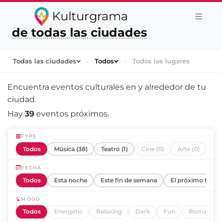
Kulturgrama
de todas las ciudades
Todas las ciudades
›
Todos
›
Todos los lugares
Encuentra eventos culturales en y alrededor de
tu
ciudad
.
Hay
39
eventos próximos.
TYPE
Todos
Música (38)
Teatro (1)
Cine (0)
Arte (0)
FECHA
Todos
Esta noche
Este fin de semana
El próximo fin d
MOOD
Todos
Energetic
Relaxing
Dark
Fun
Romantic