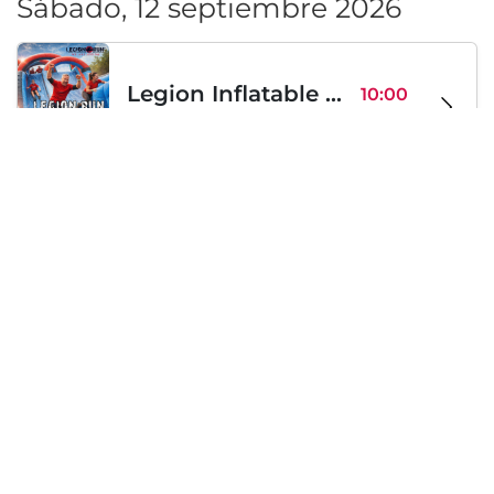
Sábado, 12 septiembre 2026
Legion Inflatable Family Run - Sofia
10:00
To Be Announced, Sofía, BG
sáb 12
Sábado, 19 septiembre 2026
PERKELE live in Sofia
20:00
Klub Stroezha, Sofía, BG
sáb 19
Cargando...