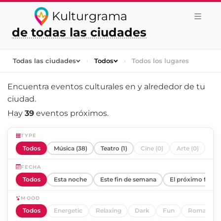
Kulturgrama
de todas las ciudades
Todas las ciudades
›
Todos
›
Todos los lugares
Encuentra eventos culturales en y alrededor de
tu
ciudad
.
Hay
39
eventos próximos.
TYPE
Todos
Música (38)
Teatro (1)
Cine (0)
Arte (0)
FECHA
Todos
Esta noche
Este fin de semana
El próximo fin d
MOOD
Todos
Energetic
Relaxing
Dark
Fun
Romantic