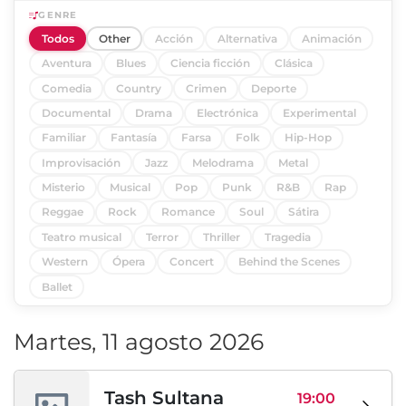
GENRE
Todos
Other
Acción
Alternativa
Animación
Aventura
Blues
Ciencia ficción
Clásica
Comedia
Country
Crimen
Deporte
Documental
Drama
Electrónica
Experimental
Familiar
Fantasía
Farsa
Folk
Hip-Hop
Improvisación
Jazz
Melodrama
Metal
Misterio
Musical
Pop
Punk
R&B
Rap
Reggae
Rock
Romance
Soul
Sátira
Teatro musical
Terror
Thriller
Tragedia
Western
Ópera
Concert
Behind the Scenes
Ballet
Martes, 11 agosto 2026
Tash Sultana
19:00