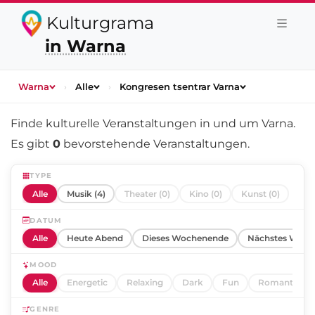
Kulturgrama
in Warna
Warna
›
Alle
›
Kongresen tsentrar Varna
Finde kulturelle Veranstaltungen in und um
Varna
.
Es gibt
0
bevorstehende Veranstaltungen.
TYPE
Alle
Musik (4)
Theater (0)
Kino (0)
Kunst (0)
DATUM
Alle
Heute Abend
Dieses Wochenende
Nächstes Woch
MOOD
Alle
Energetic
Relaxing
Dark
Fun
Romantic
GENRE