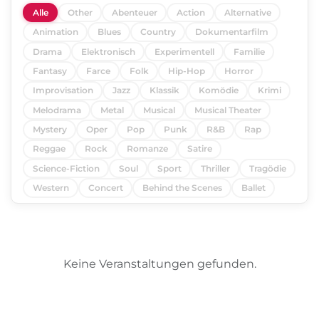
Alle
Other
Abenteuer
Action
Alternative
Animation
Blues
Country
Dokumentarfilm
Drama
Elektronisch
Experimentell
Familie
Fantasy
Farce
Folk
Hip-Hop
Horror
Improvisation
Jazz
Klassik
Komödie
Krimi
Melodrama
Metal
Musical
Musical Theater
Mystery
Oper
Pop
Punk
R&B
Rap
Reggae
Rock
Romanze
Satire
Science-Fiction
Soul
Sport
Thriller
Tragödie
Western
Concert
Behind the Scenes
Ballet
Keine Veranstaltungen gefunden.