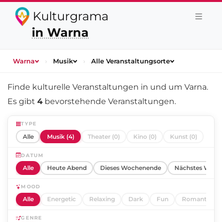
Kulturgrama
in Warna
Warna
›
Musik
›
Alle Veranstaltungsorte
Finde kulturelle Veranstaltungen in und um
Varna
.
Es gibt
4
bevorstehende Veranstaltungen.
TYPE
Alle
Musik (4)
Theater (0)
Kino (0)
Kunst (0)
DATUM
Alle
Heute Abend
Dieses Wochenende
Nächstes Woch
MOOD
Alle
Energetic
Relaxing
Dark
Fun
Romantic
GENRE