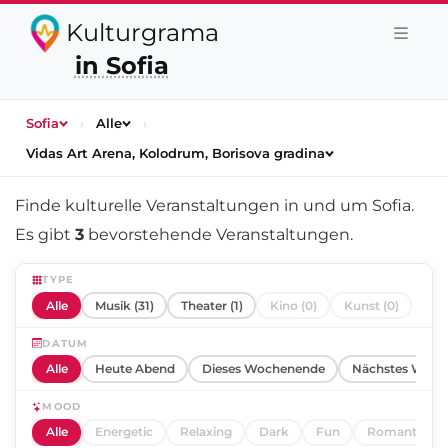
Kulturgrama
in Sofia
Sofia
›
Alle
›
Vidas Art Arena, Kolodrum, Borisova gradina
Finde kulturelle Veranstaltungen in und um
Sofia
.
Es gibt
3
bevorstehende Veranstaltungen.
TYPE
Alle
Musik (31)
Theater (1)
Kino (0)
Kunst (0)
DATUM
Alle
Heute Abend
Dieses Wochenende
Nächstes Woch
MOOD
Alle
Energetic
Relaxing
Dark
Fun
Romantic