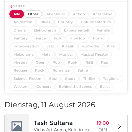
GENRE
Alle
Other
Abenteuer
Action
Alternative
Animation
Blues
Country
Dokumentarfilm
Drama
Elektronisch
Experimentell
Familie
Fantasy
Farce
Folk
Hip-Hop
Horror
Improvisation
Jazz
Klassik
Komödie
Krimi
Melodrama
Metal
Musical
Musical Theater
Mystery
Oper
Pop
Punk
R&B
Rap
Reggae
Rock
Romanze
Satire
Science-Fiction
Soul
Sport
Thriller
Tragödie
Western
Concert
Behind the Scenes
Ballet
Dienstag, 11 August 2026
Tash Sultana
19:00
Vidas Art Arena, Kolodrum, Borisova gradina, Sofia, BG
Di 11