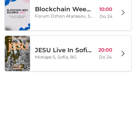
Blockchain Week Bulgaria
10:00
Forum Dzhon Atanasov, Sofia, BG
Do 24
JESU Live In Sofia/Threechords
20:00
Mixtape 5, Sofia, BG
Do 24
Freitag, 02 Oktober 2026
LIQUID MARKET Sofia - Cocktail Festival 2026
16:00
Taina lokatsiia - Sofiia, Sofia, BG
Fr 02