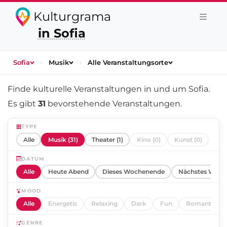
Kulturgrama
in Sofia
Sofia
›
Musik
›
Alle Veranstaltungsorte
Finde kulturelle Veranstaltungen in und um
Sofia
.
Es gibt
31
bevorstehende Veranstaltungen.
TYPE
Alle
Musik (31)
Theater (1)
Kino (0)
Kunst (0)
DATUM
Alle
Heute Abend
Dieses Wochenende
Nächstes Woch
MOOD
Alle
Energetic
Relaxing
Dark
Fun
Romantic
GENRE