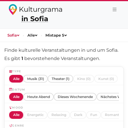
Kulturgrama
in Sofia
Sofia
›
Alle
›
Mixtape 5
Finde kulturelle Veranstaltungen in und um
Sofia
.
Es gibt
1
bevorstehende Veranstaltungen.
TYPE
Alle
Musik (31)
Theater (1)
Kino (0)
Kunst (0)
DATUM
Alle
Heute Abend
Dieses Wochenende
Nächstes Woch
MOOD
Alle
Energetic
Relaxing
Dark
Fun
Romantic
GENRE