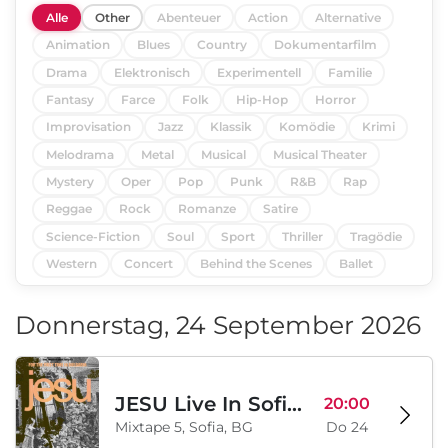
Alle
Other
Abenteuer
Action
Alternative
Animation
Blues
Country
Dokumentarfilm
Drama
Elektronisch
Experimentell
Familie
Fantasy
Farce
Folk
Hip-Hop
Horror
Improvisation
Jazz
Klassik
Komödie
Krimi
Melodrama
Metal
Musical
Musical Theater
Mystery
Oper
Pop
Punk
R&B
Rap
Reggae
Rock
Romanze
Satire
Science-Fiction
Soul
Sport
Thriller
Tragödie
Western
Concert
Behind the Scenes
Ballet
Donnerstag, 24 September 2026
JESU Live In Sofia/Threechords
20:00
Mixtape 5, Sofia, BG
Do 24