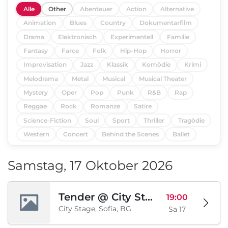
Alle
Other
Abenteuer
Action
Alternative
Animation
Blues
Country
Dokumentarfilm
Drama
Elektronisch
Experimentell
Familie
Fantasy
Farce
Folk
Hip-Hop
Horror
Improvisation
Jazz
Klassik
Komödie
Krimi
Melodrama
Metal
Musical
Musical Theater
Mystery
Oper
Pop
Punk
R&B
Rap
Reggae
Rock
Romanze
Satire
Science-Fiction
Soul
Sport
Thriller
Tragödie
Western
Concert
Behind the Scenes
Ballet
Samstag, 17 Oktober 2026
Tender @ City Stage
19:00
City Stage, Sofia, BG
Sa 17