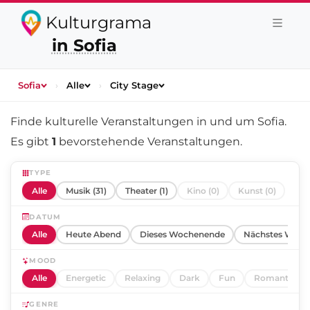
Kulturgrama
in Sofia
Sofia
›
Alle
›
City Stage
Finde kulturelle Veranstaltungen in und um
Sofia
.
Es gibt
1
bevorstehende Veranstaltungen.
TYPE
Alle
Musik (31)
Theater (1)
Kino (0)
Kunst (0)
DATUM
Alle
Heute Abend
Dieses Wochenende
Nächstes Woch
MOOD
Alle
Energetic
Relaxing
Dark
Fun
Romantic
GENRE