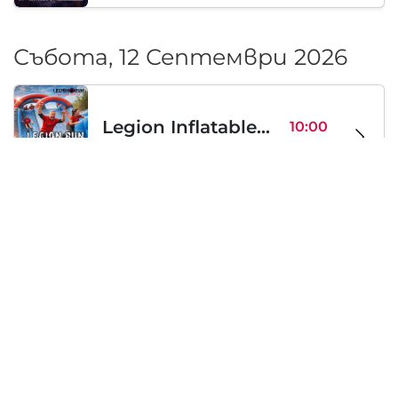
Събота, 12 Септември 2026
Legion Inflatable Family Run - Sofia
10:00
To Be Announced, София, BG
Съб 12
Събота, 19 Септември 2026
PERKELE live in Sofia
20:00
Klub Stroezha, София, BG
Съб 19