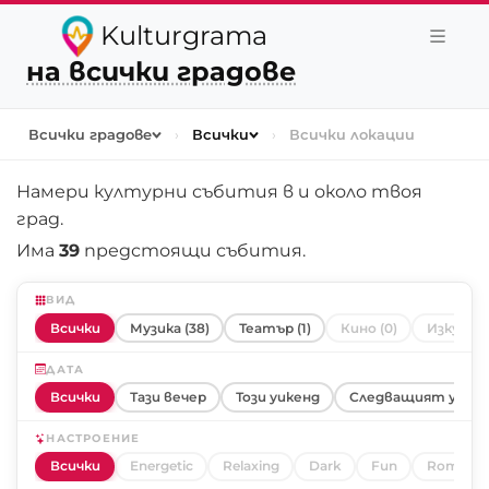
Kulturgrama
на всички градове
Всички градове
›
Всички
›
Всички локации
Намери културни събития в и около
твоя
град
.
Има
39
предстоящи събития.
ВИД
Всички
Музика (38)
Театър (1)
Кино (0)
Изкуство
ДАТА
Всички
Тази вечер
Този уикенд
Следващият уике
НАСТРОЕНИЕ
Всички
Energetic
Relaxing
Dark
Fun
Romanti