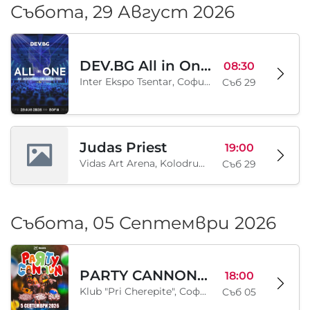
Събота, 29 Август 2026
DEV.BG All in One 2026
08:30
Inter Ekspo Tsentar, София, BG
Съб 29
Judas Priest
19:00
Vidas Art Arena, Kolodrum, Borisova gradina, София, BG
Съб 29
Събота, 05 Септември 2026
PARTY CANNON live in Sofia
18:00
Klub "Pri Cherepite", София, BG
Съб 05