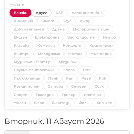
ЖАНР
Всички
Друго
R&B
Алтернативна
Анимация
Балет
Блус
Джаз
Документален
Драма
Експериментален
Екшън
Електронна
Зад кулисите
Импро
Класика
Комедия
Концерт
Криминален
Кънтри
Мелодрама
Метал
Мистерия
Музикален Театър
Мюзикъл
Научна фантастика
Опера
Поп
Приключения
Пънк
Рап
Реге
Рок
Романтичен
Сатира
Семеен
Соул
Спорт
Трагедия
Трилър
Уестърн
Ужаси
Фарс
Фентъзи
Фолк
Хип-хоп
Вторник, 11 Август 2026