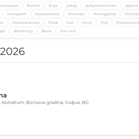
Анимация
Балет
Блус
Джаз
Документален
Драма
Концерт
Криминален
Кънтри
Мелодрама
Мета
оп
Приключения
Пънк
Рап
Реге
Рок
Романтич
рс
Фентъзи
Фолк
Хип-хоп
 2026
na
, Kolodrum, Borisova gradina, София, BG