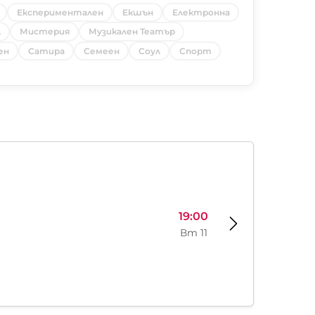
Експериментален
Екшън
Електронна
л
Мистерия
Музикален Театър
ен
Сатира
Семеен
Соул
Спорт
19:00
Вт 11