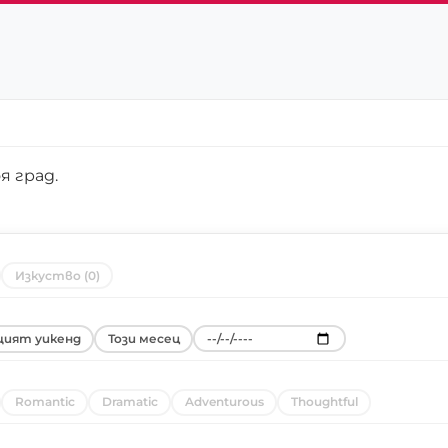
я град
.
Изкуство (0)
ият уикенд
Този месец
Romantic
Dramatic
Adventurous
Thoughtful