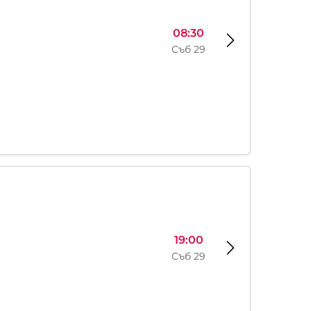
08:30
Съб 29
19:00
Съб 29