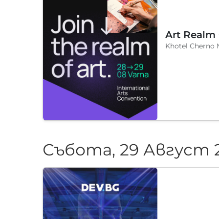
Art Realm
Khotel Cherno 
Събота, 29 Август 