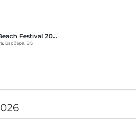
BLVKCAT Beach Festival 2026, Wake up Varvara
a, Варвара, BG
2026