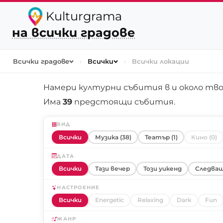
Kulturgrama
на всички градове
Всички градове
›
Всички
›
Всички локации
Намери културни събития в и около
тво
Има
39
предстоящи събития.
ВИД
Всички
Музика (38)
Театър (1)
Кино (0)
ДАТА
Всички
Тази вечер
Този уикенд
Следващ
НАСТРОЕНИЕ
Всички
Energetic
Relaxing
Dark
Fun
ЖАНР