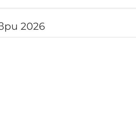
ври 2026
NON live in Sofia
pite", София, BG