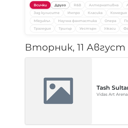
Всички
Друго
R&B
Алтернативна
Зад кулисите
Импро
Класика
Комедия
Мюзикъл
Научна фантастика
Опера
П
Трагедия
Трилър
Уестърн
Ужаси
Фа
Вторник, 11 Август
Tash Sulta
Vidas Art Arena