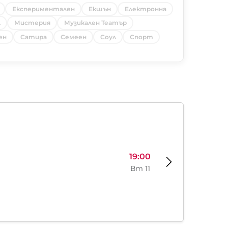
Експериментален
Екшън
Електронна
л
Мистерия
Музикален Театър
ен
Сатира
Семеен
Соул
Спорт
19:00
Вт 11