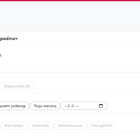
gradina
a
.
Изкуство (0)
ият уикенд
Този месец
Romantic
Dramatic
Adventurous
Thoughtful