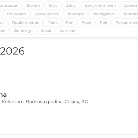
Анимация
Балет
Блус
Джаз
Документален
Драма
Концерт
Криминален
Кънтри
Мелодрама
Мета
оп
Приключения
Пънк
Рап
Реге
Рок
Романтич
рс
Фентъзи
Фолк
Хип-хоп
 2026
na
, Kolodrum, Borisova gradina, София, BG