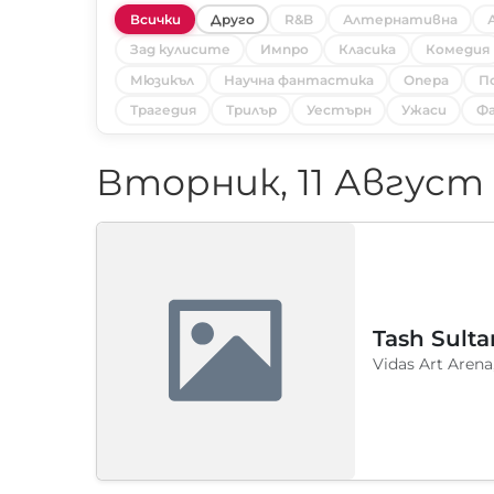
Всички
Друго
R&B
Алтернативна
Зад кулисите
Импро
Класика
Комедия
Мюзикъл
Научна фантастика
Опера
П
Трагедия
Трилър
Уестърн
Ужаси
Фа
Вторник, 11 Август
Tash Sulta
Vidas Art Arena