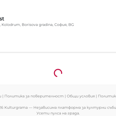
st
, Kolodrum, Borisova gradina, София, BG
Зареждане...
и
|
Политика за поверителност
|
Общи условия
|
Политика
26 Kulturgrama — Независима платформа за културни съб
Усети пулса на града.