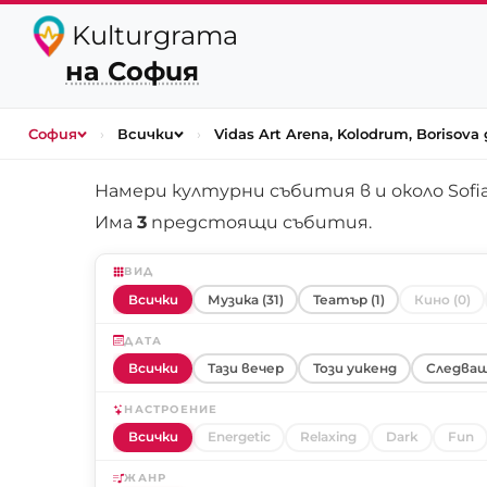
Kulturgrama
на София
София
›
Всички
›
Vidas Art Arena, Kolodrum, Borisova 
Намери културни събития в и около
Sofi
Има
3
предстоящи събития.
ВИД
Всички
Музика (31)
Театър (1)
Кино (0)
ДАТА
Всички
Тази вечер
Този уикенд
Следващ
НАСТРОЕНИЕ
Всички
Energetic
Relaxing
Dark
Fun
ЖАНР