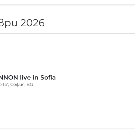
ври 2026
NON live in Sofia
pite", София, BG