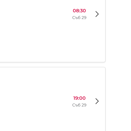
08:30
Съб 29
19:00
Съб 29