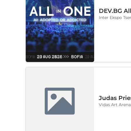
DEV.BG Al
Inter Ekspo Tse
Judas Prie
Vidas Art Arena