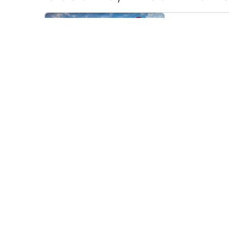
To Be Announc
Събота, 19 Септемв