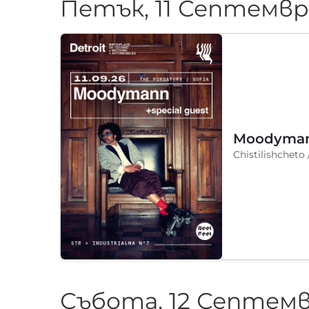
Петък, 11 Септемвр
Chistilishcheto
Събота, 12 Септемв