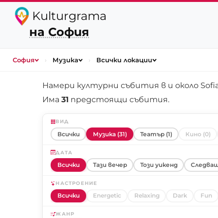
Kulturgrama
на София
София
›
Музика
›
Всички локации
Намери културни събития в и около
Sofi
Има
31
предстоящи събития.
ВИД
Всички
Музика (31)
Театър (1)
Кино (0)
ДАТА
Всички
Тази вечер
Този уикенд
Следващ
НАСТРОЕНИЕ
Всички
Energetic
Relaxing
Dark
Fun
ЖАНР