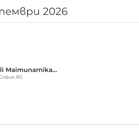
тември 2026
Trio Mandili Maimunarnika- Sofia
 София, BG