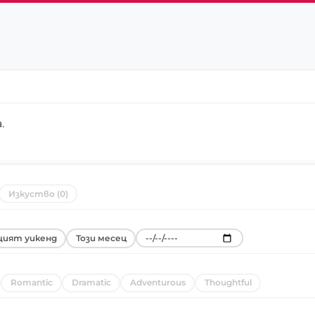
a
.
Изкуство (0)
ият уикенд
Този месец
Romantic
Dramatic
Adventurous
Thoughtful