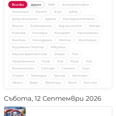
Всички
Друго
R&B
Алтернативна
Анимация
Балет
Блус
Джаз
Документален
Драма
Експериментален
Екшън
Електронна
Зад кулисите
Импро
Класика
Комедия
Концерт
Криминален
Кънтри
Мелодрама
Метал
Мистерия
Музикален Театър
Мюзикъл
Научна фантастика
Опера
Поп
Приключения
Пънк
Рап
Реге
Рок
Романтичен
Сатира
Семеен
Соул
Спорт
Трагедия
Трилър
Уестърн
Ужаси
Фарс
Фентъзи
Фолк
Хип-хоп
Събота, 12 Септември 2026