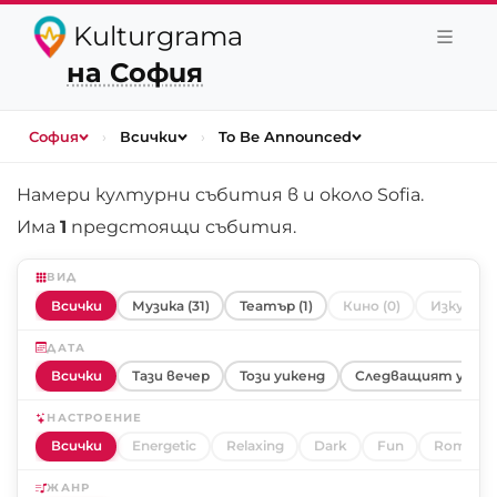
Kulturgrama
на София
София
›
Всички
›
To Be Announced
Намери културни събития в и около
Sofia
.
Има
1
предстоящи събития.
ВИД
Всички
Музика (31)
Театър (1)
Кино (0)
Изкуство
ДАТА
Всички
Тази вечер
Този уикенд
Следващият уике
НАСТРОЕНИЕ
Всички
Energetic
Relaxing
Dark
Fun
Romanti
ЖАНР