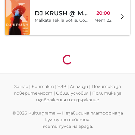
DJ KRUSH @ Malkata Tekila Sofia 22/10/2026
20:00
Malkata Tekila Sofiia, София, BG
Чет 22
Зареждане...
За нас
|
Контакт
|
ЧЗВ
|
Анализи
|
Политика за
поверителност
|
Общи условия
|
Политика за
изображения и съдържание
© 2026 Kulturgrama — Независима платформа за
културни събития.
Усети пулса на града.