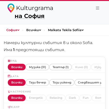
Kulturgrama
на София
София
›
Всички
›
Malkata Tekila Sofiia
Намери културни събития в и около
Sofia
.
Има
1
предстоящи събития.
ВИД
Всички
Музика (31)
Театър (1)
Кино (0)
Изкуство
ДАТА
Всички
Тази вечер
Този уикенд
Следващият уике
НАСТРОЕНИЕ
Всички
Energetic
Relaxing
Dark
Fun
Romanti
ЖАНР