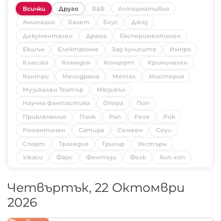
Всички
Друго
R&B
Алтернативна
Анимация
Балет
Блус
Джаз
Документален
Драма
Експериментален
Екшън
Електронна
Зад кулисите
Импро
Класика
Комедия
Концерт
Криминален
Кънтри
Мелодрама
Метал
Мистерия
Музикален Театър
Мюзикъл
Научна фантастика
Опера
Поп
Приключения
Пънк
Рап
Реге
Рок
Романтичен
Сатира
Семеен
Соул
Спорт
Трагедия
Трилър
Уестърн
Ужаси
Фарс
Фентъзи
Фолк
Хип-хоп
Четвъртък, 22 Октомври
2026