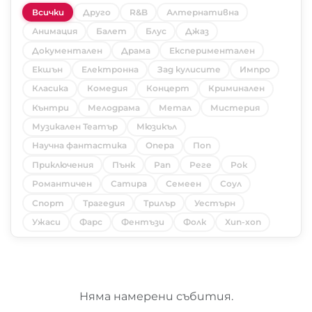
Всички
Друго
R&B
Алтернативна
Анимация
Балет
Блус
Джаз
Документален
Драма
Експериментален
Екшън
Електронна
Зад кулисите
Импро
Класика
Комедия
Концерт
Криминален
Кънтри
Мелодрама
Метал
Мистерия
Музикален Театър
Мюзикъл
Научна фантастика
Опера
Поп
Приключения
Пънк
Рап
Реге
Рок
Романтичен
Сатира
Семеен
Соул
Спорт
Трагедия
Трилър
Уестърн
Ужаси
Фарс
Фентъзи
Фолк
Хип-хоп
Няма намерени събития.