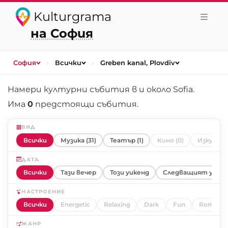
Kulturgrama
на София
София
›
Всички
›
Greben kanal, Plovdiv
Намери културни събития в и около
Sofia
.
Има
0
предстоящи събития.
ВИД
Всички
Музика (31)
Театър (1)
Кино (0)
Изкуство
ДАТА
Всички
Тази вечер
Този уикенд
Следващият уике
НАСТРОЕНИЕ
Всички
Energetic
Relaxing
Dark
Fun
Romanti
ЖАНР