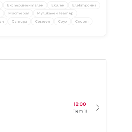
Експериментален
Екшън
Електронна
л
Мистерия
Музикален Театър
ен
Сатира
Семеен
Соул
Спорт
18:00
Пет 11