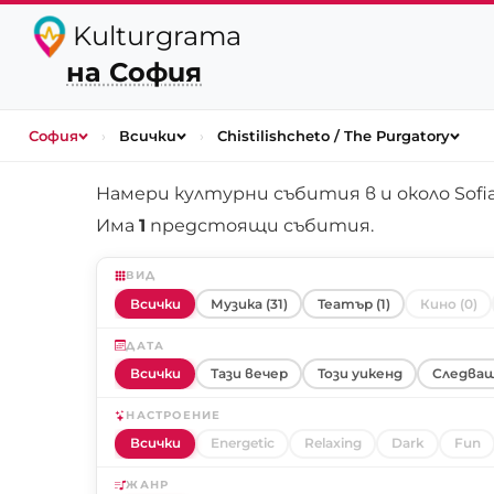
Kulturgrama
на София
София
›
Всички
›
Chistilishcheto / The Purgatory
Намери културни събития в и около
Sofi
Има
1
предстоящи събития.
ВИД
Всички
Музика (31)
Театър (1)
Кино (0)
ДАТА
Всички
Тази вечер
Този уикенд
Следващ
НАСТРОЕНИЕ
Всички
Energetic
Relaxing
Dark
Fun
ЖАНР