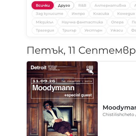
Всички
Друго
R&B
Алтернативна
Зад кулисите
Импро
Класика
Комедия
Мюзикъл
Научна фантастика
Опера
П
Трагедия
Трилър
Уестърн
Ужаси
Фа
Петък, 11 Септемвр
Chistilishcheto