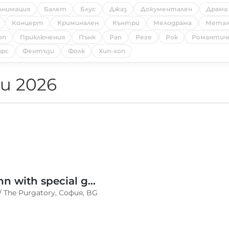
Анимация
Балет
Блус
Джаз
Документален
Драма
Концерт
Криминален
Кънтри
Мелодрама
Мета
оп
Приключения
Пънк
Рап
Реге
Рок
Романтич
рс
Фентъзи
Фолк
Хип-хоп
и 2026
Moodymann with special guests
 / The Purgatory, София, BG