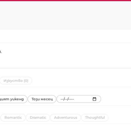
a
.
Изкуство (0)
ият уикенд
Този месец
Romantic
Dramatic
Adventurous
Thoughtful