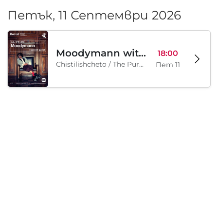
Петък, 11 Септември 2026
Moodymann with special guests
18:00
Chistilishcheto / The Purgatory, София, BG
Пет 11
Събота, 12 Септември 2026
Legion Inflatable Family Run - Sofia
10:00
To Be Announced, София, BG
Съб 12