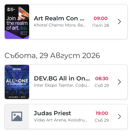
Art Realm Con 2026
09:00
Khotel Cherno More, Варна, BG
Пет 28
Събота, 29 Август 2026
DEV.BG All in One 2026
08:30
Inter Ekspo Tsentar, София, BG
Съб 29
Judas Priest
19:00
Vidas Art Arena, Kolodrum, Borisova gradina, София, BG
Съб 29