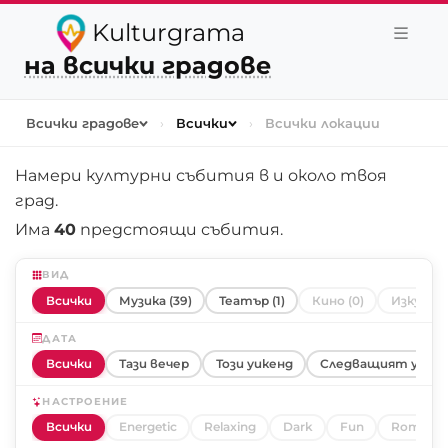
Kulturgrama
на всички градове
Всички градове
›
Всички
›
Всички локации
Намери културни събития в и около
твоя
град
.
Има
40
предстоящи събития.
ВИД
Всички
Музика (39)
Театър (1)
Кино (0)
Изкуство
ДАТА
Всички
Тази вечер
Този уикенд
Следващият уике
НАСТРОЕНИЕ
Всички
Energetic
Relaxing
Dark
Fun
Romanti