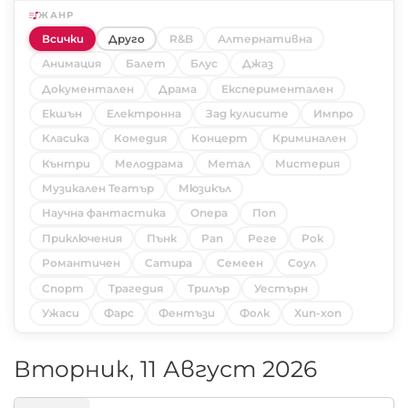
ЖАНР
Всички
Друго
R&B
Алтернативна
Анимация
Балет
Блус
Джаз
Документален
Драма
Експериментален
Екшън
Електронна
Зад кулисите
Импро
Класика
Комедия
Концерт
Криминален
Кънтри
Мелодрама
Метал
Мистерия
Музикален Театър
Мюзикъл
Научна фантастика
Опера
Поп
Приключения
Пънк
Рап
Реге
Рок
Романтичен
Сатира
Семеен
Соул
Спорт
Трагедия
Трилър
Уестърн
Ужаси
Фарс
Фентъзи
Фолк
Хип-хоп
Вторник, 11 Август 2026