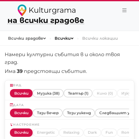
Kulturgrama
на всички градове
Всички градове
›
Всички
›
Всички локации
Намери културни събития в и около
твоя
град
.
Има
39
предстоящи събития.
ВИД
Всички
Музика (38)
Театър (1)
Кино (0)
Изкуство
ДАТА
Всички
Тази вечер
Този уикенд
Следващият уике
НАСТРОЕНИЕ
Всички
Energetic
Relaxing
Dark
Fun
Romanti