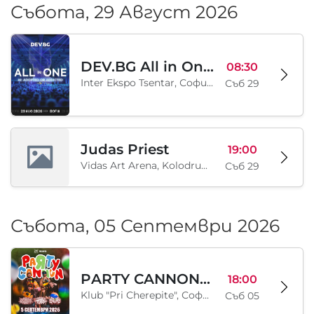
Събота, 29 Август 2026
DEV.BG All in One 2026
08:30
Inter Ekspo Tsentar, София, BG
Съб 29
Judas Priest
19:00
Vidas Art Arena, Kolodrum, Borisova gradina, София, BG
Съб 29
Събота, 05 Септември 2026
PARTY CANNON live in Sofia
18:00
Klub "Pri Cherepite", София, BG
Съб 05