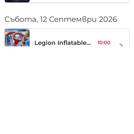
Събота, 12 Септември 2026
Legion Inflatable Family Run - Sofia
10:00
To Be Announced, София, BG
Съб 12
Събота, 19 Септември 2026
PERKELE live in Sofia
20:00
Klub Stroezha, София, BG
Съб 19