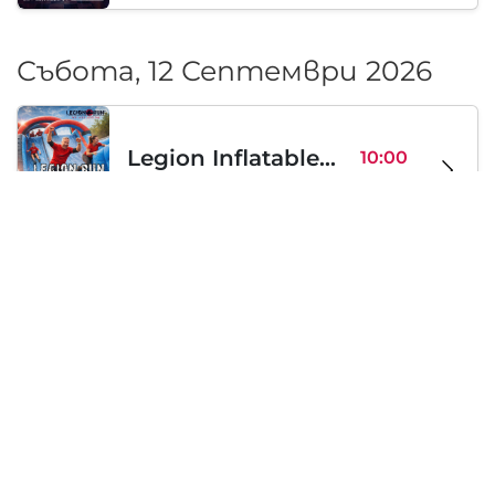
Събота, 12 Септември 2026
Legion Inflatable Family Run - Sofia
10:00
To Be Announced, София, BG
Съб 12
Събота, 19 Септември 2026
PERKELE live in Sofia
20:00
Klub Stroezha, София, BG
Съб 19