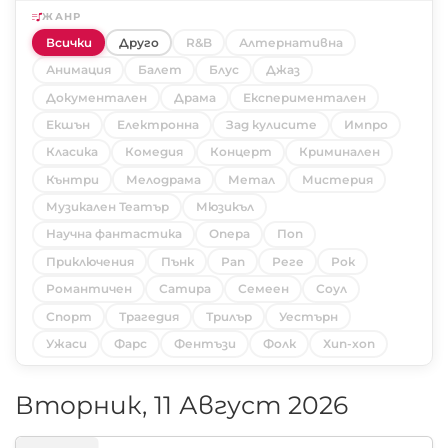
ЖАНР
Всички
Друго
R&B
Алтернативна
Анимация
Балет
Блус
Джаз
Документален
Драма
Експериментален
Екшън
Електронна
Зад кулисите
Импро
Класика
Комедия
Концерт
Криминален
Кънтри
Мелодрама
Метал
Мистерия
Музикален Театър
Мюзикъл
Научна фантастика
Опера
Поп
Приключения
Пънк
Рап
Реге
Рок
Романтичен
Сатира
Семеен
Соул
Спорт
Трагедия
Трилър
Уестърн
Ужаси
Фарс
Фентъзи
Фолк
Хип-хоп
Вторник, 11 Август 2026