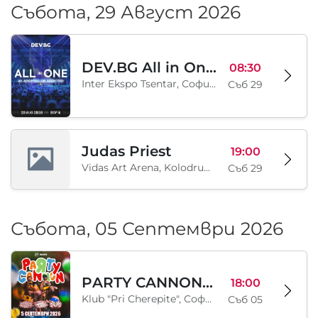
Събота, 29 Август 2026
DEV.BG All in One 2026
08:30
Inter Ekspo Tsentar, София, BG
Съб 29
Judas Priest
19:00
Vidas Art Arena, Kolodrum, Borisova gradina, София, BG
Съб 29
Събота, 05 Септември 2026
PARTY CANNON live in Sofia
18:00
Klub "Pri Cherepite", София, BG
Съб 05