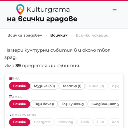
Kulturgrama
на всички градове
Всички градове
›
Всички
›
Всички локации
Намери културни събития в и около
твоя
град
.
Има
39
предстоящи събития.
ВИД
Всички
Музика (38)
Театър (1)
Кино (0)
Изкуство
ДАТА
Всички
Тази вечер
Този уикенд
Следващият уике
НАСТРОЕНИЕ
Всички
Energetic
Relaxing
Dark
Fun
Romanti