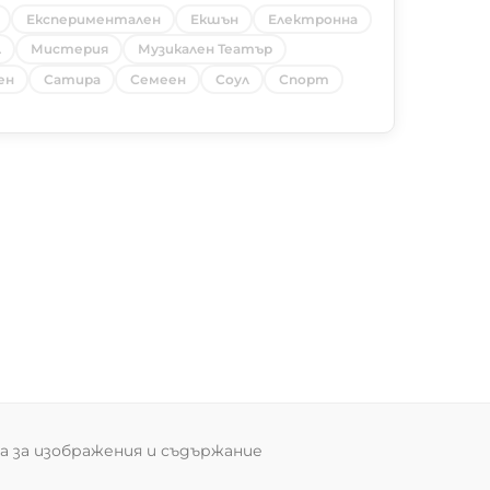
Експериментален
Екшън
Електронна
л
Мистерия
Музикален Театър
ен
Сатира
Семеен
Соул
Спорт
 за изображения и съдържание