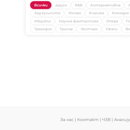
Всички
Друго
R&B
Алтернативна
Зад кулисите
Импро
Класика
Комедия
Мюзикъл
Научна фантастика
Опера
П
Трагедия
Трилър
Уестърн
Ужаси
Фа
За нас
|
Контакт
|
ЧЗВ
|
Анализ