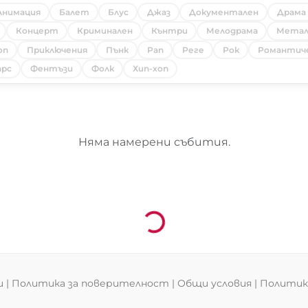
Анимация
Балет
Блус
Джаз
Документален
Драма
Концерт
Криминален
Кънтри
Мелодрама
Мета
оп
Приключения
Пънк
Рап
Реге
Рок
Романтич
рс
Фентъзи
Фолк
Хип-хоп
Няма намерени събития.
Зареждане...
и
|
Политика за поверителност
|
Общи условия
|
Политика