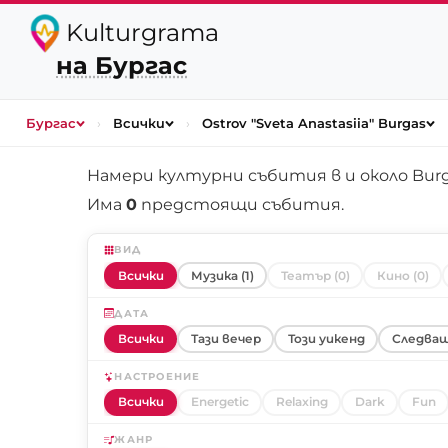
Kulturgrama
на Бургас
Бургас
›
Всички
›
Ostrov "Sveta Anastasiia" Burgas
Намери културни събития в и около
Bur
Има
0
предстоящи събития.
ВИД
Всички
Музика (1)
Театър (0)
Кино (0)
ДАТА
Всички
Тази вечер
Този уикенд
Следващ
НАСТРОЕНИЕ
Всички
Energetic
Relaxing
Dark
Fun
ЖАНР