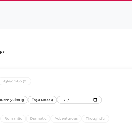
gas
.
Изкуство (0)
ият уикенд
Този месец
Romantic
Dramatic
Adventurous
Thoughtful