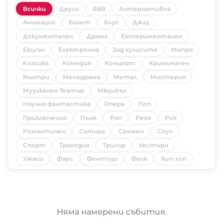
Всички
Друго
R&B
Алтернативна
Анимация
Балет
Блус
Джаз
Документален
Драма
Експериментален
Екшън
Електронна
Зад кулисите
Импро
Класика
Комедия
Концерт
Криминален
Кънтри
Мелодрама
Метал
Мистерия
Музикален Театър
Мюзикъл
Научна фантастика
Опера
Поп
Приключения
Пънк
Рап
Реге
Рок
Романтичен
Сатира
Семеен
Соул
Спорт
Трагедия
Трилър
Уестърн
Ужаси
Фарс
Фентъзи
Фолк
Хип-хоп
Няма намерени събития.