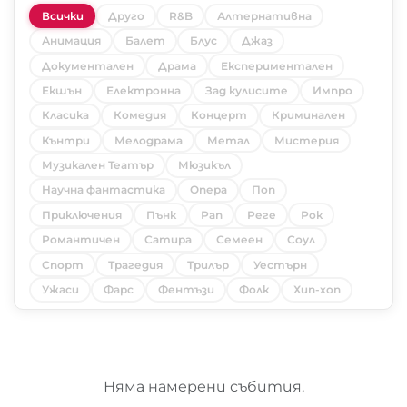
Всички
Друго
R&B
Алтернативна
Анимация
Балет
Блус
Джаз
Документален
Драма
Експериментален
Екшън
Електронна
Зад кулисите
Импро
Класика
Комедия
Концерт
Криминален
Кънтри
Мелодрама
Метал
Мистерия
Музикален Театър
Мюзикъл
Научна фантастика
Опера
Поп
Приключения
Пънк
Рап
Реге
Рок
Романтичен
Сатира
Семеен
Соул
Спорт
Трагедия
Трилър
Уестърн
Ужаси
Фарс
Фентъзи
Фолк
Хип-хоп
Няма намерени събития.