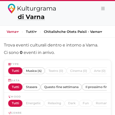
Kulturgrama
di Varna
Varna
›
Tutti
›
Chitalishche Otets Paisii - Varna
Trova eventi culturali dentro e intorno a
Varna
.
Ci sono
0
eventi in arrivo.
TYPE
Tutti
Musica (4)
Teatro (0)
Cinema (0)
Arte (0)
DATA
Tutti
Stasera
Questo fine settimana
Il prossimo fine se
MOOD
Tutti
Energetic
Relaxing
Dark
Fun
Romantic
GENRE