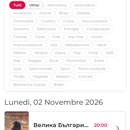
Tutti
Other
Alternativa
Animazione
Avventura
Azione
Blues
Classica
Commedia
Country
Crime
Documentario
Dramma
Elettronica
Famiglia
Fantascienza
Fantasy
Farsa
Folk
Hip-Hop
Horror
Improvvisazione
Jazz
Melodramma
Metal
Mistero
Musical
Opera
Pop
Punk
R&B
Rap
Reggae
Rock
Romantico
Satira
Soul
Sperimentale
Sport
Teatro musicale
Thriller
Tragedia
Western
Concert
Behind the Scenes
Ballet
Lunedì, 02 Novembre 2026
Велика България - зората
20:00