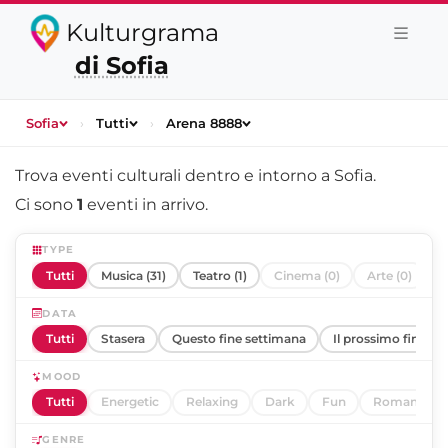
Kulturgrama
di Sofia
Sofia
›
Tutti
›
Arena 8888
Trova eventi culturali dentro e intorno a
Sofia
.
Ci sono
1
eventi in arrivo.
TYPE
Tutti
Musica (31)
Teatro (1)
Cinema (0)
Arte (0)
DATA
Tutti
Stasera
Questo fine settimana
Il prossimo fine se
MOOD
Tutti
Energetic
Relaxing
Dark
Fun
Romantic
GENRE