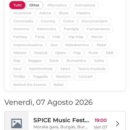
Tutti
Other
Alternativa
Animazione
Avventura
Azione
Blues
Classica
Commedia
Country
Crime
Documentario
Dramma
Elettronica
Famiglia
Fantascienza
Fantasy
Farsa
Folk
Hip-Hop
Horror
Improvvisazione
Jazz
Melodramma
Metal
Mistero
Musical
Opera
Pop
Punk
R&B
Rap
Reggae
Rock
Romantico
Satira
Soul
Sperimentale
Sport
Teatro musicale
Thriller
Tragedia
Western
Concert
Behind the Scenes
Ballet
Venerdì, 07 Agosto 2026
SPICE Music Festival 2026
19:00
Morska gara, Burgas, Burgas, BG
Ven 07