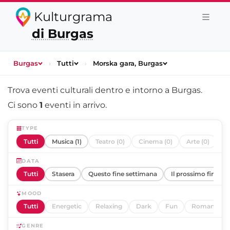
Kulturgrama
di Burgas
Burgas
›
Tutti
›
Morska gara, Burgas
Trova eventi culturali dentro e intorno a
Burgas
.
Ci sono
1
eventi in arrivo.
TYPE
Tutti
Musica (1)
Teatro (0)
Cinema (0)
Arte (0)
DATA
Tutti
Stasera
Questo fine settimana
Il prossimo fine se
MOOD
Tutti
Energetic
Relaxing
Dark
Fun
Romantic
GENRE