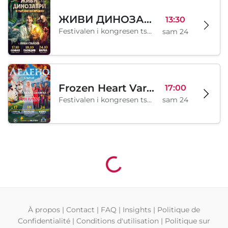
ЖИВИ ДИНОЗАВРИ - В търсене на яйцето - Варна
13:30
Festivalen i kongresen tsentar - Varna, Varna, BG
sam 24
Frozen Heart Varna
17:00
Festivalen i kongresen tsentar - Varna, Varna, BG
sam 24
Chargement...
À propos
|
Contact
|
FAQ
|
Insights
|
Politique de
Confidentialité
|
Conditions d'utilisation
|
Politique sur