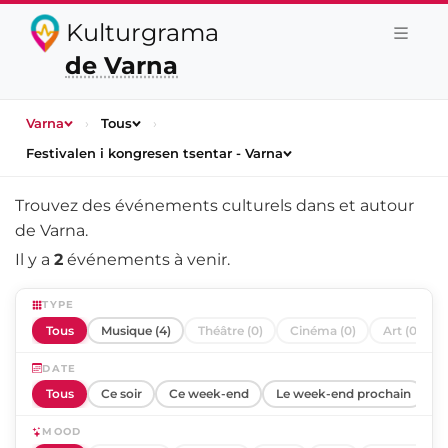
Kulturgrama
de Varna
Varna
›
Tous
›
Festivalen i kongresen tsentar - Varna
Trouvez des événements culturels dans et autour
de
Varna
.
Il y a
2
événements à venir.
TYPE
Tous
Musique (4)
Théâtre (0)
Cinéma (0)
Art (0)
DATE
Tous
Ce soir
Ce week-end
Le week-end prochain
C
MOOD