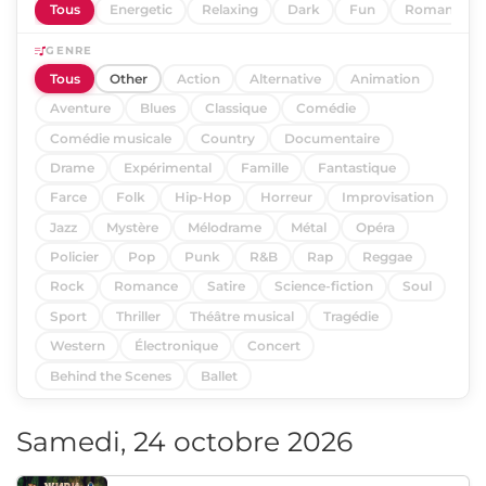
Tous
Energetic
Relaxing
Dark
Fun
Romantic
GENRE
Tous
Other
Action
Alternative
Animation
Aventure
Blues
Classique
Comédie
Comédie musicale
Country
Documentaire
Drame
Expérimental
Famille
Fantastique
Farce
Folk
Hip-Hop
Horreur
Improvisation
Jazz
Mystère
Mélodrame
Métal
Opéra
Policier
Pop
Punk
R&B
Rap
Reggae
Rock
Romance
Satire
Science-fiction
Soul
Sport
Thriller
Théâtre musical
Tragédie
Western
Électronique
Concert
Behind the Scenes
Ballet
Samedi, 24 octobre 2026