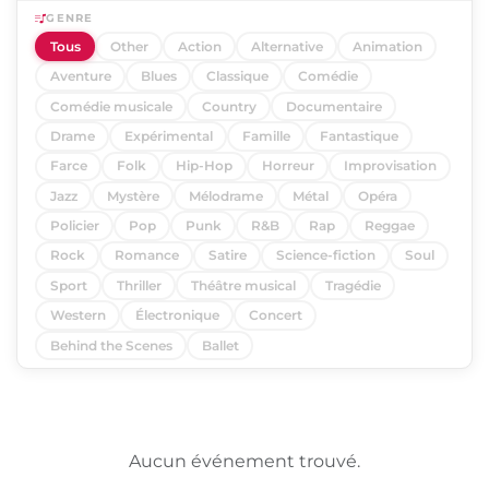
GENRE
Tous
Other
Action
Alternative
Animation
Aventure
Blues
Classique
Comédie
Comédie musicale
Country
Documentaire
Drame
Expérimental
Famille
Fantastique
Farce
Folk
Hip-Hop
Horreur
Improvisation
Jazz
Mystère
Mélodrame
Métal
Opéra
Policier
Pop
Punk
R&B
Rap
Reggae
Rock
Romance
Satire
Science-fiction
Soul
Sport
Thriller
Théâtre musical
Tragédie
Western
Électronique
Concert
Behind the Scenes
Ballet
Aucun événement trouvé.