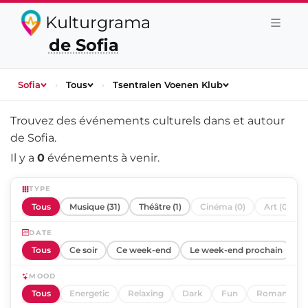
Kulturgrama
de Sofia
Sofia
›
Tous
›
Tsentralen Voenen Klub
Trouvez des événements culturels dans et autour
de
Sofia
.
Il y a
0
événements à venir.
TYPE
Tous
Musique (31)
Théâtre (1)
Cinéma (0)
Art (0)
DATE
Tous
Ce soir
Ce week-end
Le week-end prochain
C
MOOD
Tous
Energetic
Relaxing
Dark
Fun
Romantic