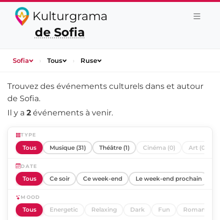
Kulturgrama
de Sofia
Sofia
›
Tous
›
Ruse
Trouvez des événements culturels dans et autour
de
Sofia
.
Il y a
2
événements à venir.
TYPE
Tous
Musique (31)
Théâtre (1)
Cinéma (0)
Art (0)
DATE
Tous
Ce soir
Ce week-end
Le week-end prochain
C
MOOD
Tous
Energetic
Relaxing
Dark
Fun
Romantic