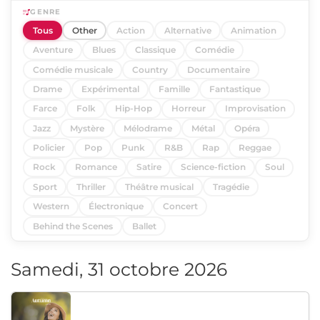
GENRE
Tous
Other
Action
Alternative
Animation
Aventure
Blues
Classique
Comédie
Comédie musicale
Country
Documentaire
Drame
Expérimental
Famille
Fantastique
Farce
Folk
Hip-Hop
Horreur
Improvisation
Jazz
Mystère
Mélodrame
Métal
Opéra
Policier
Pop
Punk
R&B
Rap
Reggae
Rock
Romance
Satire
Science-fiction
Soul
Sport
Thriller
Théâtre musical
Tragédie
Western
Électronique
Concert
Behind the Scenes
Ballet
Samedi, 31 octobre 2026