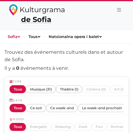
Kulturgrama
de Sofia
Sofia
›
Tous
›
Natsionalna opera i balet
Trouvez des événements culturels dans et autour
de
Sofia
.
Il y a
0
événements à venir.
TYPE
Tous
Musique (31)
Théâtre (1)
Cinéma (0)
Art (0)
DATE
Tous
Ce soir
Ce week-end
Le week-end prochain
C
MOOD
Tous
Energetic
Relaxing
Dark
Fun
Romantic