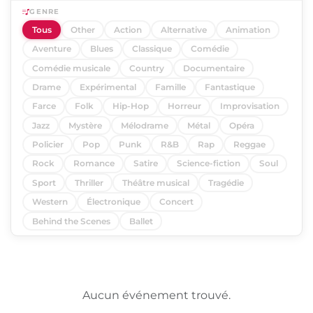
GENRE
Tous
Other
Action
Alternative
Animation
Aventure
Blues
Classique
Comédie
Comédie musicale
Country
Documentaire
Drame
Expérimental
Famille
Fantastique
Farce
Folk
Hip-Hop
Horreur
Improvisation
Jazz
Mystère
Mélodrame
Métal
Opéra
Policier
Pop
Punk
R&B
Rap
Reggae
Rock
Romance
Satire
Science-fiction
Soul
Sport
Thriller
Théâtre musical
Tragédie
Western
Électronique
Concert
Behind the Scenes
Ballet
Aucun événement trouvé.