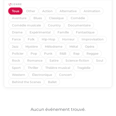
GENRE
Tous
Other
Action
Alternative
Animation
Aventure
Blues
Classique
Comédie
Comédie musicale
Country
Documentaire
Drame
Expérimental
Famille
Fantastique
Farce
Folk
Hip-Hop
Horreur
Improvisation
Jazz
Mystère
Mélodrame
Métal
Opéra
Policier
Pop
Punk
R&B
Rap
Reggae
Rock
Romance
Satire
Science-fiction
Soul
Sport
Thriller
Théâtre musical
Tragédie
Western
Électronique
Concert
Behind the Scenes
Ballet
Aucun événement trouvé.