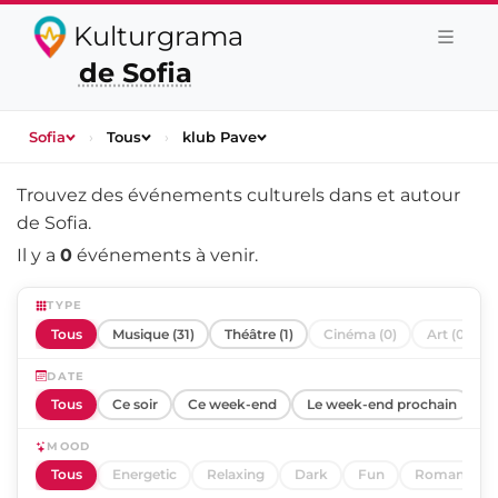
Kulturgrama
de Sofia
Sofia
›
Tous
›
klub Pave
Trouvez des événements culturels dans et autour
de
Sofia
.
Il y a
0
événements à venir.
TYPE
Tous
Musique (31)
Théâtre (1)
Cinéma (0)
Art (0)
DATE
Tous
Ce soir
Ce week-end
Le week-end prochain
C
MOOD
Tous
Energetic
Relaxing
Dark
Fun
Romantic