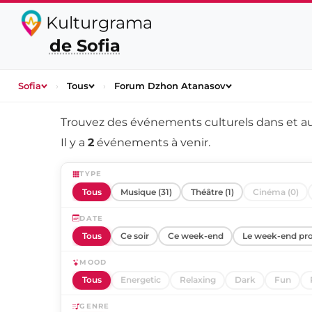
Kulturgrama
de Sofia
Sofia
›
Tous
›
Forum Dzhon Atanasov
Trouvez des événements culturels dans et a
Il y a
2
événements à venir.
TYPE
Tous
Musique (31)
Théâtre (1)
Cinéma (0)
DATE
Tous
Ce soir
Ce week-end
Le week-end pr
MOOD
Tous
Energetic
Relaxing
Dark
Fun
GENRE