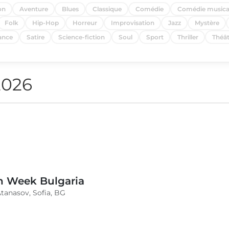
on
Aventure
Blues
Classique
Comédie
Comédie musica
Folk
Hip-Hop
Horreur
Improvisation
Jazz
Mystère
nce
Satire
Science-fiction
Soul
Sport
Thriller
Théât
2026
n Week Bulgaria
anasov, Sofia, BG