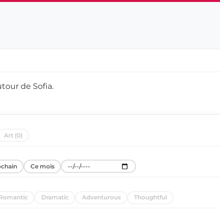
utour de
Sofia
.
Art (0)
ochain
Ce mois
Romantic
Dramatic
Adventurous
Thoughtful