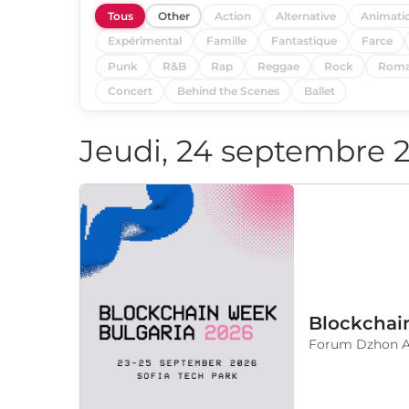
Tous
Other
Action
Alternative
Animati
Expérimental
Famille
Fantastique
Farce
Punk
R&B
Rap
Reggae
Rock
Roma
Concert
Behind the Scenes
Ballet
Jeudi, 24 septembre 
Blockchai
Forum Dzhon At