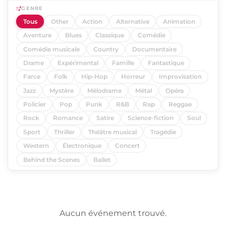
GENRE
Tous
Other
Action
Alternative
Animation
Aventure
Blues
Classique
Comédie
Comédie musicale
Country
Documentaire
Drame
Expérimental
Famille
Fantastique
Farce
Folk
Hip-Hop
Horreur
Improvisation
Jazz
Mystère
Mélodrame
Métal
Opéra
Policier
Pop
Punk
R&B
Rap
Reggae
Rock
Romance
Satire
Science-fiction
Soul
Sport
Thriller
Théâtre musical
Tragédie
Western
Électronique
Concert
Behind the Scenes
Ballet
Aucun événement trouvé.