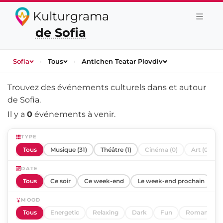
Kulturgrama
de Sofia
Sofia
›
Tous
›
Antichen Teatar Plovdiv
Trouvez des événements culturels dans et autour
de
Sofia
.
Il y a
0
événements à venir.
TYPE
Tous
Musique (31)
Théâtre (1)
Cinéma (0)
Art (0)
DATE
Tous
Ce soir
Ce week-end
Le week-end prochain
C
MOOD
Tous
Energetic
Relaxing
Dark
Fun
Romantic