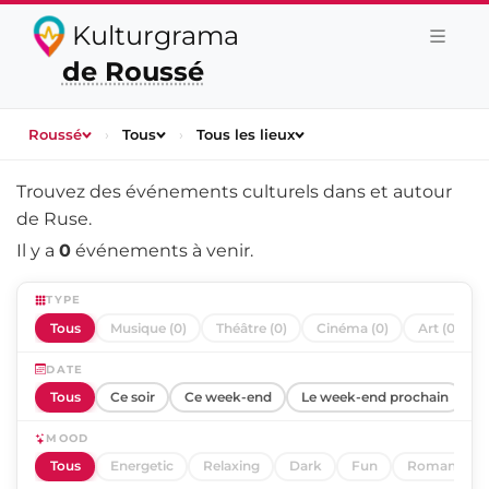
Kulturgrama
de Roussé
Roussé
›
Tous
›
Tous les lieux
Trouvez des événements culturels dans et autour
de
Ruse
.
Il y a
0
événements à venir.
TYPE
Tous
Musique (0)
Théâtre (0)
Cinéma (0)
Art (0)
DATE
Tous
Ce soir
Ce week-end
Le week-end prochain
C
MOOD
Tous
Energetic
Relaxing
Dark
Fun
Romantic