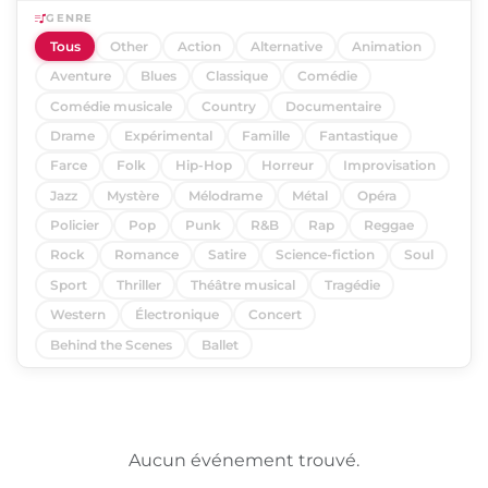
GENRE
Tous
Other
Action
Alternative
Animation
Aventure
Blues
Classique
Comédie
Comédie musicale
Country
Documentaire
Drame
Expérimental
Famille
Fantastique
Farce
Folk
Hip-Hop
Horreur
Improvisation
Jazz
Mystère
Mélodrame
Métal
Opéra
Policier
Pop
Punk
R&B
Rap
Reggae
Rock
Romance
Satire
Science-fiction
Soul
Sport
Thriller
Théâtre musical
Tragédie
Western
Électronique
Concert
Behind the Scenes
Ballet
Aucun événement trouvé.