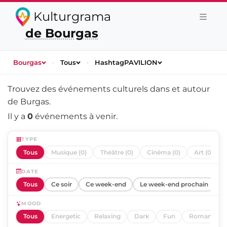
Kulturgrama
de Bourgas
Bourgas
›
Tous
›
HashtagPAVILION
Trouvez des événements culturels dans et autour
de
Burgas
.
Il y a
0
événements à venir.
TYPE
Tous
Musique (0)
Théâtre (0)
Cinéma (0)
Art (0)
DATE
Tous
Ce soir
Ce week-end
Le week-end prochain
C
MOOD
Tous
Energetic
Relaxing
Dark
Fun
Romantic