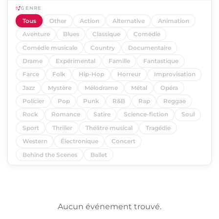
GENRE
Tous
Other
Action
Alternative
Animation
Aventure
Blues
Classique
Comédie
Comédie musicale
Country
Documentaire
Drame
Expérimental
Famille
Fantastique
Farce
Folk
Hip-Hop
Horreur
Improvisation
Jazz
Mystère
Mélodrame
Métal
Opéra
Policier
Pop
Punk
R&B
Rap
Reggae
Rock
Romance
Satire
Science-fiction
Soul
Sport
Thriller
Théâtre musical
Tragédie
Western
Électronique
Concert
Behind the Scenes
Ballet
Aucun événement trouvé.