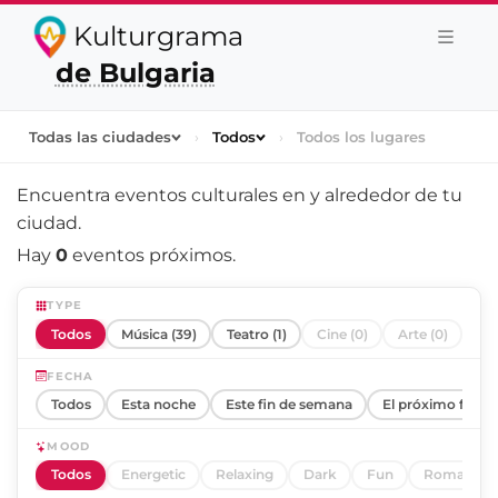
Kulturgrama
de Bulgaria
Todas las ciudades
›
Todos
›
Todos los lugares
Encuentra eventos culturales en y alrededor de
tu
ciudad
.
Hay
0
eventos próximos.
TYPE
Todos
Música (39)
Teatro (1)
Cine (0)
Arte (0)
FECHA
Todos
Esta noche
Este fin de semana
El próximo fin d
MOOD
Todos
Energetic
Relaxing
Dark
Fun
Romantic