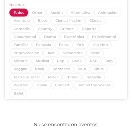
GENRE
Todos
Other
Acción
Alternativa
Animación
Aventura
Blues
Ciencia ficción
Clásica
Comedia
Country
Crimen
Deporte
Documental
Drama
Electrónica
Experimental
Familiar
Fantasía
Farsa
Folk
Hip-Hop
Improvisación
Jazz
Melodrama
Metal
Misterio
Musical
Pop
Punk
R&B
Rap
Reggae
Rock
Romance
Soul
Sátira
Teatro musical
Terror
Thriller
Tragedia
Western
Ópera
Concert
Behind the Scenes
Ballet
No se encontraron eventos.