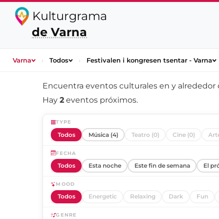
Kulturgrama
de Varna
Varna
›
Todos
›
Festivalen i kongresen tsentar - Varna
Encuentra eventos culturales en y alrededor
Hay
2
eventos próximos.
TYPE
Todos
Música (4)
Teatro (0)
Cine (0)
Arte
FECHA
Todos
Esta noche
Este fin de semana
El pr
MOOD
Todos
Energetic
Relaxing
Dark
Fun
GENRE