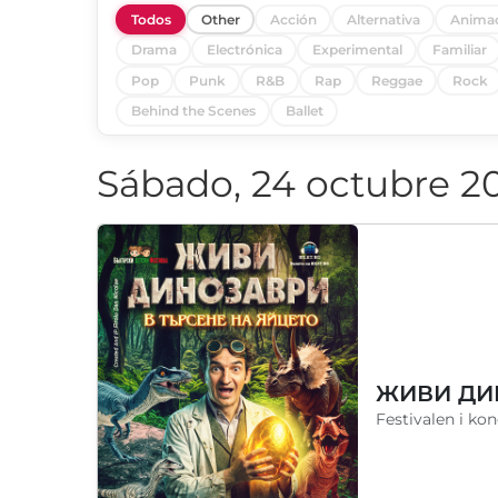
Todos
Other
Acción
Alternativa
Anima
Drama
Electrónica
Experimental
Familiar
Pop
Punk
R&B
Rap
Reggae
Rock
Behind the Scenes
Ballet
Sábado, 24 octubre 2
Festivalen i ko