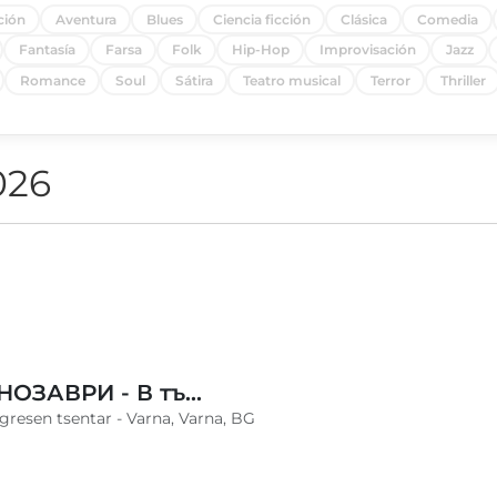
ción
Aventura
Blues
Ciencia ficción
Clásica
Comedia
Fantasía
Farsa
Folk
Hip-Hop
Improvisación
Jazz
Romance
Soul
Sátira
Teatro musical
Terror
Thriller
026
ЖИВИ ДИНОЗАВРИ - В търсене на яйцето - Варна
ngresen tsentar - Varna, Varna, BG