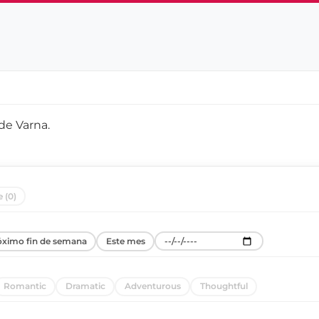
 de
Varna
.
 (0)
óximo fin de semana
Este mes
Romantic
Dramatic
Adventurous
Thoughtful