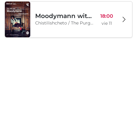
Moodymann with special guests
18:00
Chistilishcheto / The Purgatory, Sofía, BG
vie 11
Sábado, 12 septiembre 2026
Legion Inflatable Family Run - Sofia
10:00
To Be Announced, Sofía, BG
sáb 12
Cargando...