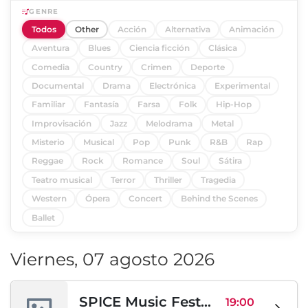
GENRE
Todos
Other
Acción
Alternativa
Animación
Aventura
Blues
Ciencia ficción
Clásica
Comedia
Country
Crimen
Deporte
Documental
Drama
Electrónica
Experimental
Familiar
Fantasía
Farsa
Folk
Hip-Hop
Improvisación
Jazz
Melodrama
Metal
Misterio
Musical
Pop
Punk
R&B
Rap
Reggae
Rock
Romance
Soul
Sátira
Teatro musical
Terror
Thriller
Tragedia
Western
Ópera
Concert
Behind the Scenes
Ballet
Viernes, 07 agosto 2026
SPICE Music Festival 2026
19:00