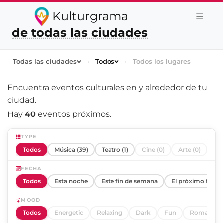
Kulturgrama
de todas las ciudades
Todas las ciudades
›
Todos
›
Todos los lugares
Encuentra eventos culturales en y alrededor de
tu
ciudad
.
Hay
40
eventos próximos.
TYPE
Todos
Música (39)
Teatro (1)
Cine (0)
Arte (0)
FECHA
Todos
Esta noche
Este fin de semana
El próximo fin d
MOOD
Todos
Energetic
Relaxing
Dark
Fun
Romantic