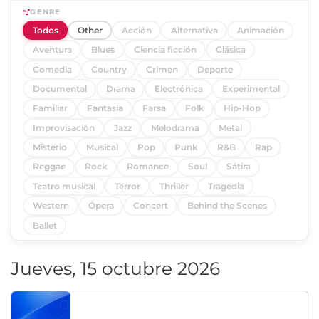
GENRE
Todos
Other
Acción
Alternativa
Animación
Aventura
Blues
Ciencia ficción
Clásica
Comedia
Country
Crimen
Deporte
Documental
Drama
Electrónica
Experimental
Familiar
Fantasía
Farsa
Folk
Hip-Hop
Improvisación
Jazz
Melodrama
Metal
Misterio
Musical
Pop
Punk
R&B
Rap
Reggae
Rock
Romance
Soul
Sátira
Teatro musical
Terror
Thriller
Tragedia
Western
Ópera
Concert
Behind the Scenes
Ballet
Jueves, 15 octubre 2026