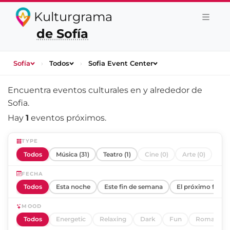
Kulturgrama
de Sofía
Sofía
›
Todos
›
Sofia Event Center
Encuentra eventos culturales en y alrededor de
Sofia
.
Hay
1
eventos próximos.
TYPE
Todos
Música (31)
Teatro (1)
Cine (0)
Arte (0)
FECHA
Todos
Esta noche
Este fin de semana
El próximo fin d
MOOD
Todos
Energetic
Relaxing
Dark
Fun
Romantic