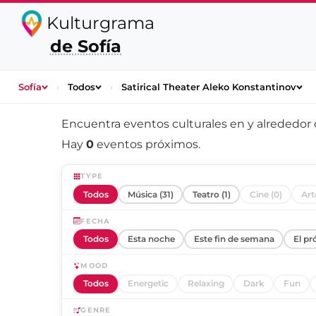
Kulturgrama
de Sofía
Sofía
›
Todos
›
Satirical Theater Aleko Konstantinov
Encuentra eventos culturales en y alrededor
Hay
0
eventos próximos.
TYPE
Todos
Música (31)
Teatro (1)
Cine (0)
Art
FECHA
Todos
Esta noche
Este fin de semana
El pr
MOOD
Todos
Energetic
Relaxing
Dark
Fun
GENRE