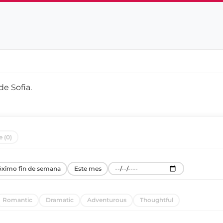
 de
Sofia
.
e (0)
óximo fin de semana
Este mes
Romantic
Dramatic
Adventurous
Thoughtful