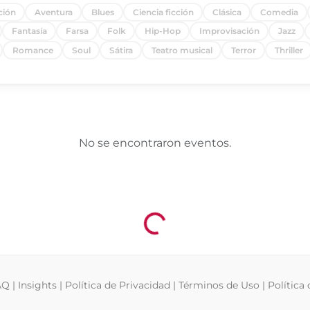
ción
Aventura
Blues
Ciencia ficción
Clásica
Comedia
Fantasía
Farsa
Folk
Hip-Hop
Improvisación
Jazz
Romance
Soul
Sátira
Teatro musical
Terror
Thriller
No se encontraron eventos.
Cargando...
AQ
|
Insights
|
Política de Privacidad
|
Términos de Uso
|
Política