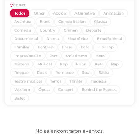
GENRE
Todos
Other
Acción
Alternativa
Animación
Aventura
Blues
Ciencia ficción
Clásica
Comedia
Country
Crimen
Deporte
Documental
Drama
Electrónica
Experimental
Familiar
Fantasía
Farsa
Folk
Hip-Hop
Improvisación
Jazz
Melodrama
Metal
Misterio
Musical
Pop
Punk
R&B
Rap
Reggae
Rock
Romance
Soul
Sátira
Teatro musical
Terror
Thriller
Tragedia
Western
Ópera
Concert
Behind the Scenes
Ballet
No se encontraron eventos.