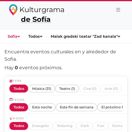
Kulturgrama
de Sofía
Sofía
›
Todos
›
Malak gradski teatar "Zad kanala"
Encuentra eventos culturales en y alrededor de
Sofia
.
Hay
0
eventos próximos.
TYPE
Todos
Música (31)
Teatro (1)
Cine (0)
Arte (0)
FECHA
Todos
Esta noche
Este fin de semana
El próximo fin d
MOOD
Todos
Energetic
Relaxing
Dark
Fun
Romantic