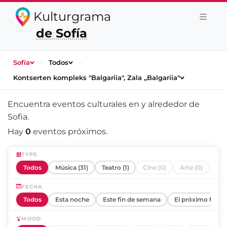
Kulturgrama
de Sofía
Sofía
›
Todos
›
Kontserten kompleks "Balgariia", Zala ,,Balgariia"
Encuentra eventos culturales en y alrededor de
Sofia
.
Hay
0
eventos próximos.
TYPE
Todos
Música (31)
Teatro (1)
Cine (0)
Arte (0)
FECHA
Todos
Esta noche
Este fin de semana
El próximo fin d
MOOD