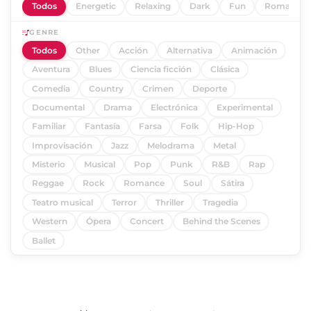
Todos
Energetic
Relaxing
Dark
Fun
Romantic
GENRE
Todos
Other
Acción
Alternativa
Animación
Aventura
Blues
Ciencia ficción
Clásica
Comedia
Country
Crimen
Deporte
Documental
Drama
Electrónica
Experimental
Familiar
Fantasía
Farsa
Folk
Hip-Hop
Improvisación
Jazz
Melodrama
Metal
Misterio
Musical
Pop
Punk
R&B
Rap
Reggae
Rock
Romance
Soul
Sátira
Teatro musical
Terror
Thriller
Tragedia
Western
Ópera
Concert
Behind the Scenes
Ballet