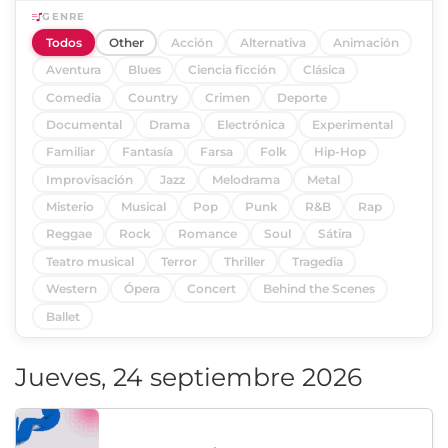
GENRE
Todos
Other
Acción
Alternativa
Animación
Aventura
Blues
Ciencia ficción
Clásica
Comedia
Country
Crimen
Deporte
Documental
Drama
Electrónica
Experimental
Familiar
Fantasía
Farsa
Folk
Hip-Hop
Improvisación
Jazz
Melodrama
Metal
Misterio
Musical
Pop
Punk
R&B
Rap
Reggae
Rock
Romance
Soul
Sátira
Teatro musical
Terror
Thriller
Tragedia
Western
Ópera
Concert
Behind the Scenes
Ballet
Jueves, 24 septiembre 2026