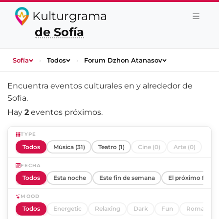
Kulturgrama
de Sofía
Sofía
›
Todos
›
Forum Dzhon Atanasov
Encuentra eventos culturales en y alrededor de
Sofia
.
Hay
2
eventos próximos.
TYPE
Todos
Música (31)
Teatro (1)
Cine (0)
Arte (0)
FECHA
Todos
Esta noche
Este fin de semana
El próximo fin d
MOOD
Todos
Energetic
Relaxing
Dark
Fun
Romantic