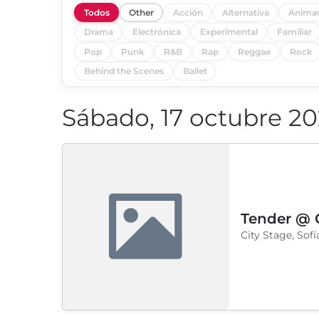
Todos
Other
Acción
Alternativa
Anima
Drama
Electrónica
Experimental
Familiar
Pop
Punk
R&B
Rap
Reggae
Rock
Behind the Scenes
Ballet
Sábado, 17 octubre 2
Tender @ C
City Stage, Sofí