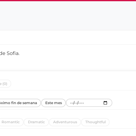
 de
Sofia
.
e (0)
óximo fin de semana
Este mes
Romantic
Dramatic
Adventurous
Thoughtful