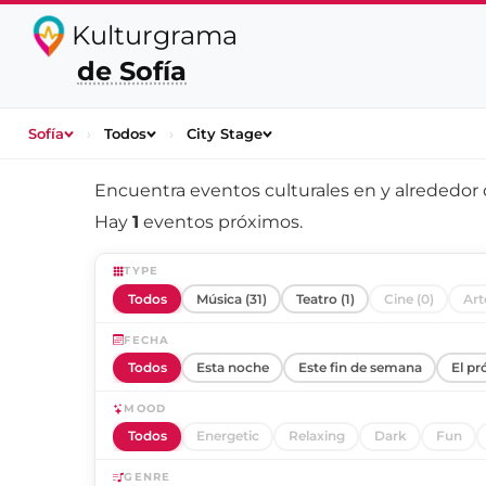
Kulturgrama
de Sofía
Sofía
›
Todos
›
City Stage
Encuentra eventos culturales en y alrededor
Hay
1
eventos próximos.
TYPE
Todos
Música (31)
Teatro (1)
Cine (0)
Art
FECHA
Todos
Esta noche
Este fin de semana
El pr
MOOD
Todos
Energetic
Relaxing
Dark
Fun
GENRE