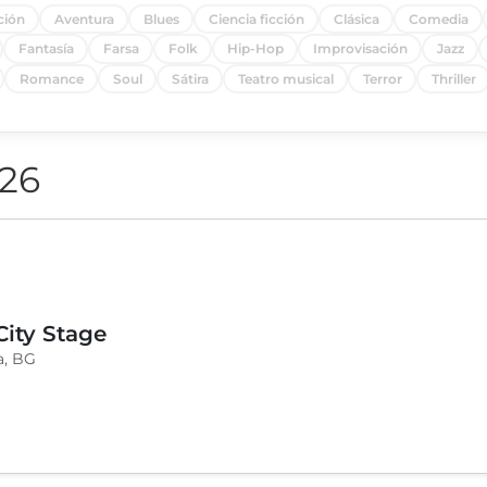
ción
Aventura
Blues
Ciencia ficción
Clásica
Comedia
Fantasía
Farsa
Folk
Hip-Hop
Improvisación
Jazz
Romance
Soul
Sátira
Teatro musical
Terror
Thriller
026
ity Stage
a, BG