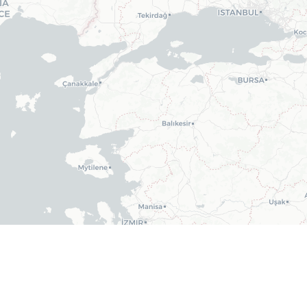
Leaflet
|
©
OpenStreetMap
AQ
|
Insights
|
Datenschutzerklärung
|
Nutzungsbedingungen
|
Bi