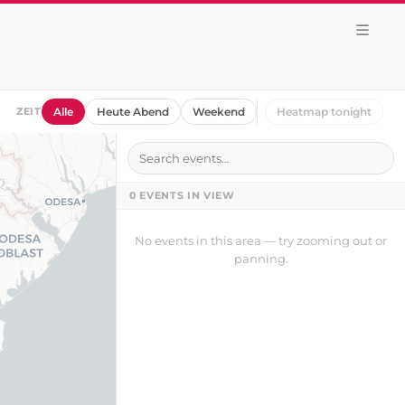
ZEIT
Alle
Heute Abend
Weekend
Heatmap tonight
0
EVENTS IN VIEW
No events in this area — try zooming out or
panning.