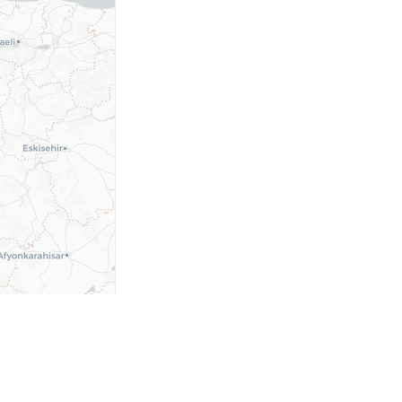
contributors ©
CARTO
ld- und Inhaltsrichtlinie