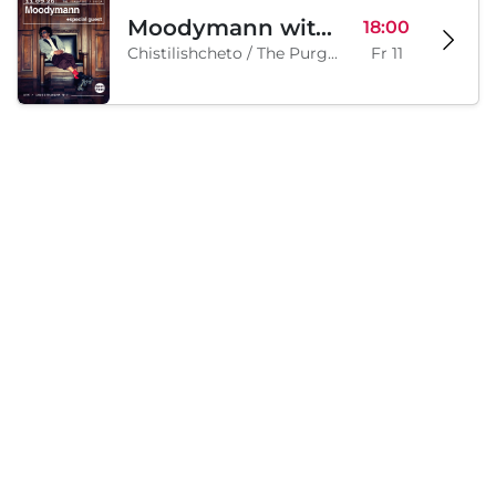
Moodymann with special guests
18:00
Chistilishcheto / The Purgatory, Sofia, BG
Fr 11
Samstag, 12 September 2026
Legion Inflatable Family Run - Sofia
10:00
To Be Announced, Sofia, BG
Sa 12
Lädt...