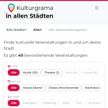
Kulturgrama
in allen Städten
Alle Städte
›
Alle
›
Alle Veranstaltungsorte
Finde kulturelle Veranstaltungen in und um
deine
Stadt
.
Es gibt
40
bevorstehende Veranstaltungen.
TYPE
Alle
Musik (39)
Theater (1)
Kino (0)
Kunst (0)
DATUM
Alle
Heute Abend
Dieses Wochenende
Nächstes Woch
MOOD
Alle
Energetic
Relaxing
Dark
Fun
Romantic