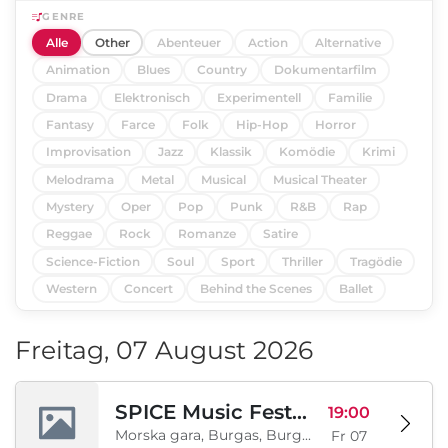
GENRE
Alle
Other
Abenteuer
Action
Alternative
Animation
Blues
Country
Dokumentarfilm
Drama
Elektronisch
Experimentell
Familie
Fantasy
Farce
Folk
Hip-Hop
Horror
Improvisation
Jazz
Klassik
Komödie
Krimi
Melodrama
Metal
Musical
Musical Theater
Mystery
Oper
Pop
Punk
R&B
Rap
Reggae
Rock
Romanze
Satire
Science-Fiction
Soul
Sport
Thriller
Tragödie
Western
Concert
Behind the Scenes
Ballet
Freitag, 07 August 2026
SPICE Music Festival 2026
19:00
Morska gara, Burgas, Burgas, BG
Fr 07